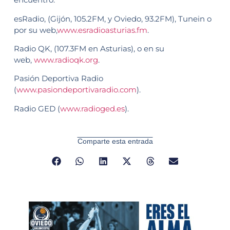
esRadio, (Gijón, 105.2FM, y Oviedo, 93.2FM), Tunein o
por su web,
www.esradioasturias.fm
.
Radio QK, (107.3FM en Asturias), o en su
web,
www.radioqk.org
.
Pasión Deportiva Radio
(
www.pasiondeportivaradio.com
).
Radio GED (
www.radioged.es
).
Comparte esta entrada