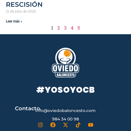
RESCISIÓN
21 de julio de 2026
Leer más »
1
2
3
4
5
#YOSOYOCB
Contacto
info@oviedobaloncesto.com
984 34 00 98