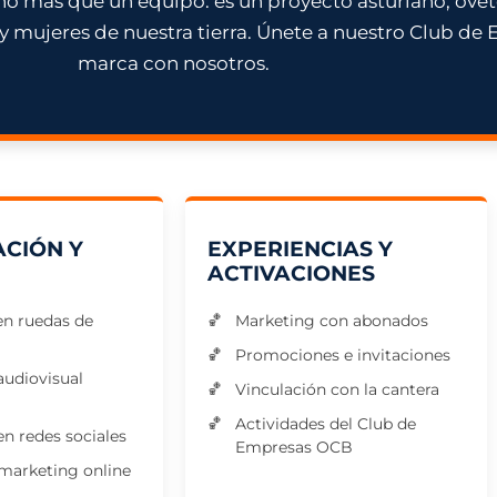
 más que un equipo: es un proyecto asturiano, ovete
 y mujeres de nuestra tierra. Únete a nuestro Club de 
marca con nosotros.
CIÓN Y
EXPERIENCIAS Y
ACTIVACIONES
 en ruedas de
Marketing con abonados
Promociones e invitaciones
audiovisual
Vinculación con la cantera
Actividades del Club de
en redes sociales
Empresas OCB
arketing online