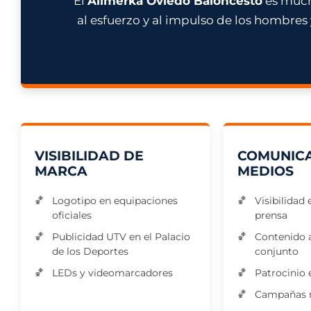
El
Alimerka Oviedo Baloncesto
es mucho
al esfuerzo y al impulso de los hombres
VISIBILIDAD DE
COMUNICA
MARCA
MEDIOS
Logotipo en equipaciones
Visibilidad
oficiales
prensa
Publicidad UTV en el Palacio
Contenido 
de los Deportes
conjunto
LEDs y videomarcadores
Patrocinio 
Campañas m