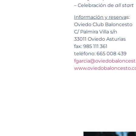
– Celebración de
all start
Información y reserva
s:
Oviedo Club Baloncesto
C/ Palmira Villa s/n
33011 Oviedo Asturias
fax: 985 111 361
teléfono: 665 008 439
fgarcia@oviedobalonces
www.oviedobaloncesto.