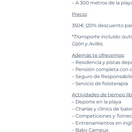
– A 300 metros de la play
Precio
:
350€ (20% descuento pa
*
Transporte incluido: aut
Gijón y Avilés.
Además te ofrecemos
:
– Residencia y pistas depo
– Pensión completa con d
– Seguro de Responsabilid
– Servicio de fisioterapia
Actividades de tiempo lib
– Deporte en la playa
– Charlas y clínics de bal
– Competiciones y Torneo
– Entrenamientos en ingl
– Baby Campus