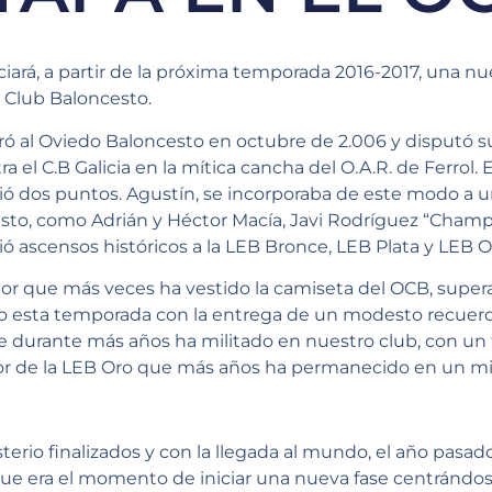
iciará, a partir de la próxima temporada 2016-2017, una n
 Club Baloncesto.
ró al Oviedo Baloncesto en octubre de 2.006 y disputó su 
el C.B Galicia en la mítica cancha del O.A.R. de Ferrol. 
ó dos puntos. Agustín, se incorporaba de este modo a 
sto, como Adrián y Héctor Macía, Javi Rodríguez “Champ
 ascensos históricos a la LEB Bronce, LEB Plata y LEB O
dor que más veces ha vestido la camiseta del OCB, supera
 esta temporada con la entrega de un modesto recuerdo
e durante más años ha militado en nuestro club, con un 
or de la LEB Oro que más años ha permanecido en un m
erio finalizados y con la llegada al mundo, el año pasado
ue era el momento de iniciar una nueva fase centrándose