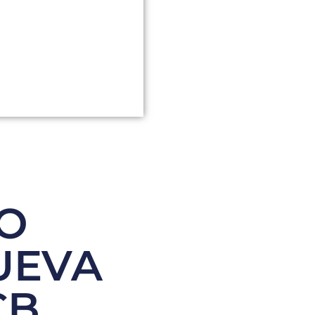
TO
UEVA
CB