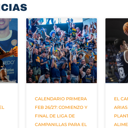
ICIAS
CALENDARIO PRIMERA
EL C
EL
FEB 26/27: COMIENZO Y
ARIAS
FINAL DE LIGA DE
PLANT
CAMPANILLAS PARA EL
ALIM