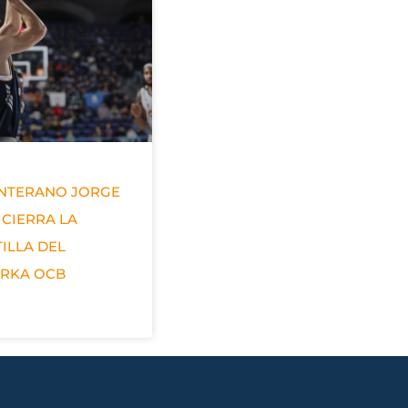
ANTERANO JORGE
 CIERRA LA
ILLA DEL
ERKA OCB