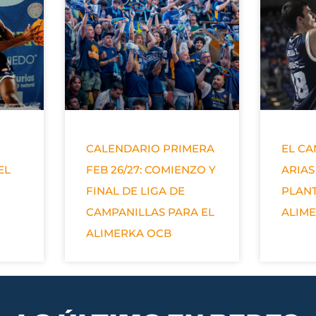
CALENDARIO PRIMERA
EL C
EL
FEB 26/27: COMIENZO Y
ARIAS
FINAL DE LIGA DE
PLANT
CAMPANILLAS PARA EL
ALIM
ALIMERKA OCB