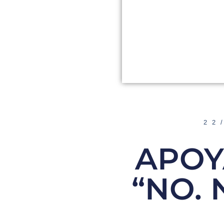
22
APOY
“NO.