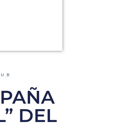
LUB
MPAÑA
” DEL