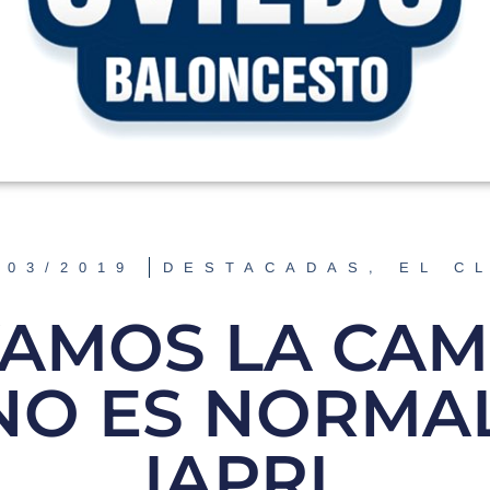
/03/2019
DESTACADAS
,
EL C
AMOS LA CA
 NO ES NORMAL
IAPRL