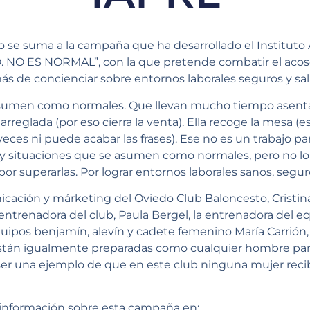
o se suma a la campaña que ha desarrollado el Instituto
O. NO ES NORMAL”, con la que pretende combatir el acoso
más de concienciar sobre entornos laborales seguros y sa
asumen como normales. Que llevan mucho tiempo asent
r arreglada (por eso cierra la venta). Ella recoge la mesa (es
 veces ni puede acabar las frases). Ese no es un trabajo par
y situaciones que se asumen como normales, pero no lo 
por superarlas. Por lograr entornos laborales sanos, segur
cación y márketing del Oviedo Club Baloncesto, Cristin
entrenadora del club, Paula Bergel, la entrenadora del e
quipos benjamín, alevín y cadete femenino María Carrión,
stán igualmente preparadas como cualquier hombre par
ser una ejemplo de que en este club ninguna mujer reci
 información sobre esta campaña en: