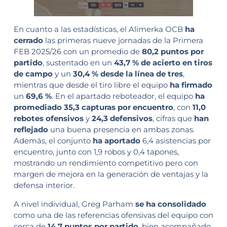
En cuanto a las estadísticas, el Alimerka OCB
ha
cerrado
las primeras nueve jornadas de la Primera
FEB 2025/26 con un promedio de
80,2 puntos por
partido
, sustentado en un
43,7 % de acierto en tiros
de campo
y un
30,4 % desde la línea de tres
,
mientras que desde el tiro libre el equipo
ha firmado
un
69,6 %
. En el apartado reboteador, el equipo
ha
promediado
35,3 capturas por encuentro
, con
11,0
rebotes ofensivos
y
24,3 defensivos
, cifras que
han
reflejado
una buena presencia en ambas zonas.
Además, el conjunto
ha aportado
6,4 asistencias por
encuentro, junto con 1,9 robos y 0,4 tapones,
mostrando un rendimiento competitivo pero con
margen de mejora en la generación de ventajas y la
defensa interior.
A nivel individual, Greg Parham
se ha consolidado
como una de las referencias ofensivas del equipo con
cerca de
14,7 puntos por partido
, bien acompañado