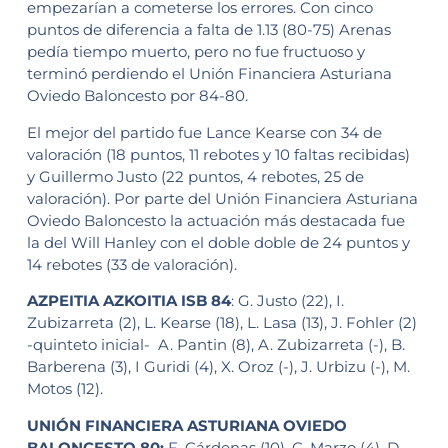
empezarían a cometerse los errores. Con cinco
puntos de diferencia a falta de 1.13 (80-75) Arenas
pedía tiempo muerto, pero no fue fructuoso y
terminó perdiendo el Unión Financiera Asturiana
Oviedo Baloncesto por 84-80.
El mejor del partido fue Lance Kearse con 34 de
valoración (18 puntos, 11 rebotes y 10 faltas recibidas)
y Guillermo Justo (22 puntos, 4 rebotes, 25 de
valoración). Por parte del Unión Financiera Asturiana
Oviedo Baloncesto la actuación más destacada fue
la del Will Hanley con el doble doble de 24 puntos y
14 rebotes (33 de valoración).
AZPEITIA AZKOITIA ISB
84
: G. Justo (22), I.
Zubizarreta (2), L. Kearse (18), L. Lasa (13), J. Fohler (2)
-quinteto inicial- A. Pantin (8), A. Zubizarreta (-), B.
Barberena (3), I Guridi (4), X. Oroz (-), J. Urbizu (-), M.
Motos (12).
UNIÓN FINANCIERA ASTURIANA OVIEDO
BALONCESTO 80:
F. Cárdenas (10), C. Marzo (4), D.