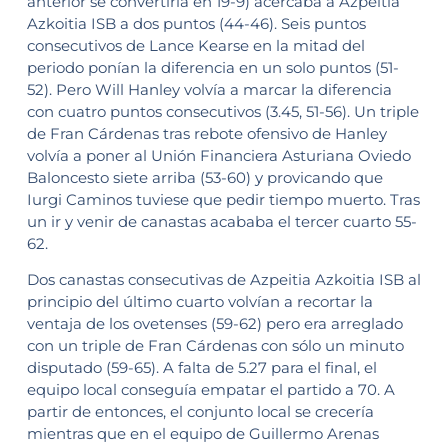
anterior se convertiría en 19-9) acercaba a Azpeitia
Azkoitia ISB a dos puntos (44-46). Seis puntos
consecutivos de Lance Kearse en la mitad del
periodo ponían la diferencia en un solo puntos (51-
52). Pero Will Hanley volvía a marcar la diferencia
con cuatro puntos consecutivos (3.45, 51-56). Un triple
de Fran Cárdenas tras rebote ofensivo de Hanley
volvía a poner al Unión Financiera Asturiana Oviedo
Baloncesto siete arriba (53-60) y provicando que
Iurgi Caminos tuviese que pedir tiempo muerto. Tras
un ir y venir de canastas acababa el tercer cuarto 55-
62.
Dos canastas consecutivas de Azpeitia Azkoitia ISB al
principio del último cuarto volvían a recortar la
ventaja de los ovetenses (59-62) pero era arreglado
con un triple de Fran Cárdenas con sólo un minuto
disputado (59-65). A falta de 5.27 para el final, el
equipo local conseguía empatar el partido a 70. A
partir de entonces, el conjunto local se crecería
mientras que en el equipo de Guillermo Arenas