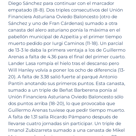
Diego Sánchez para continuar con el marcador
empatado (8-8). Dos triples consecutivos del Unión
Financiera Asturiana Oviedo Baloncesto (otro de
Sánchez y uno de Fran Cárdenas) sumado a otra
canasta del alero asturiano ponía la máxima en el
pabellón municipal de Azpeitia y el primer tiempo
muerto pedido por Iurgi Caminos (11-18). Un parcial
de 13-3 le daba la primera ventaja a los de Guillermo
Arenas a falta de 4.36 para el final del primer cuarto.
Lander Lasa rompía el hielo tras el descanso pero
Will Hanley volvía a poner los ocho de diferencia (13-
20). A falta de 3.38 salió fuerte al parqué Antonio
Pantín anotando sus primeros puntos. Esta canasta,
sumado a un triple de Beñat Barberena ponía al
Unión Financiera Asturiana Oviedo Baloncesto sólo
dos puntos arriba (18-20), lo que provocaba que
Guillermo Arenas tuviese que pedir tiempo muerto.
A falta de 1.31 salía Ricardo Pámpano después de
llevarse cuatro jornadas sin participar. Un triple de
Imanol Zubizarreta sumado a una canasta de Mikel