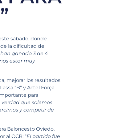
”
 este sábado, donde
de la dificultad del
, han ganado 3 de 4
emos estar muy
a, mejorar los resultados
Lassa “B” y Actel Força
importante para
s verdad que solemos
arcirnos y competir de
era Baloncesto Oviedo,
r al OCB: “
El partido fue