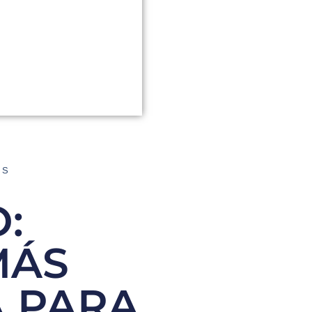
AS
:
MÁS
 PARA