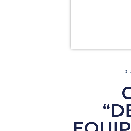
0
“D
EQUI