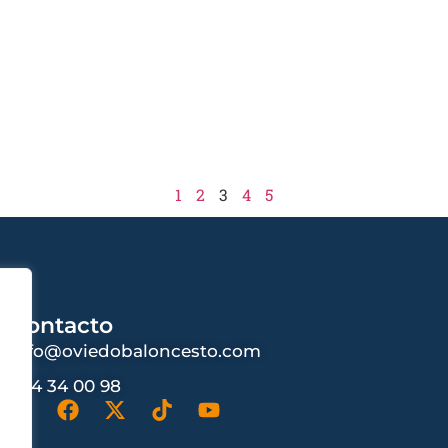
1
2
3
4
5
Contacto
info@oviedobaloncesto.com
984 34 00 98