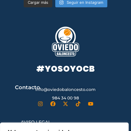
Cargar más
Seguir en Instagram
#YOSOYOCB
Contacto
info@oviedobaloncesto.com
984 34 00 98
AVISO LEGAL