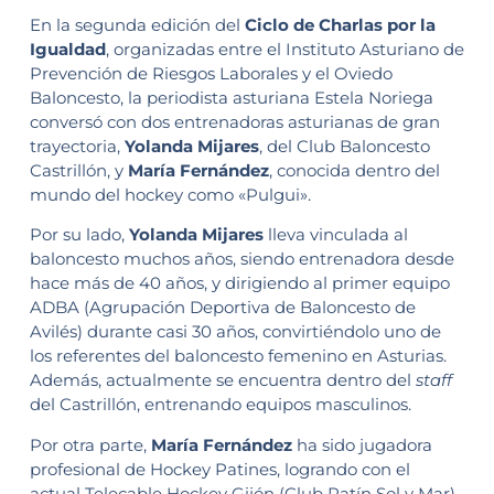
En la segunda edición del
Ciclo de Charlas por la
Igualdad
, organizadas entre el Instituto Asturiano de
Prevención de Riesgos Laborales y el Oviedo
Baloncesto, la periodista asturiana Estela Noriega
conversó con dos entrenadoras asturianas de gran
trayectoria,
Yolanda Mijares
, del Club Baloncesto
Castrillón, y
María Fernández
, conocida dentro del
mundo del hockey como «Pulgui».
Por su lado,
Yolanda Mijares
lleva vinculada al
baloncesto muchos años, siendo entrenadora desde
hace más de 40 años, y dirigiendo al primer equipo
ADBA (Agrupación Deportiva de Baloncesto de
Avilés) durante casi 30 años, convirtiéndolo uno de
los referentes del baloncesto femenino en Asturias.
Además, actualmente se encuentra dentro del
staff
del Castrillón, entrenando equipos masculinos.
Por otra parte,
María Fernández
ha sido jugadora
profesional de Hockey Patines, logrando con el
actual Telecable Hockey Gijón (Club Patín Sol y Mar)