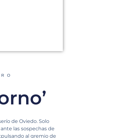
ORO
orno’
erío de Oviedo. Solo
, ante las sospechas de
expulsando al gremio de