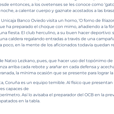
sde entonces, a los ovetenses se les conoce como ‘gatos
noche, a calentar cuerpo y gaznate acostados a las brasas
Unicaja Banco Oviedo visita un horno, ‘O forno de Riazor’
 ha preparado el choque con mimo, añadiendo a la fórm
una fiesta. El club herculino, a su buen hacer deportivo: s
a una caldera regalando entradas a través de una campañ
ra poco, en la mente de los aficionados todavía quedan res
 de Natxo Lezkano, pues, que hacer uso del topónimo de l
anza arriba cada rebote y arañar en cada defensa y acech
anada, la mínima ocasión que se presente para lograr la 
ta, Coruña es un equipo temible. Al físico que presentan 
es capaces de
perímetro. Así lo avisaba el preparador del OCB en la pre
patados en la tabla.