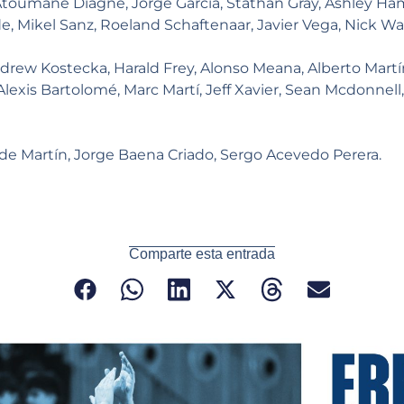
oumane Diagne, Jorge García, Stathan Gray, Ashley Ham
, Mikel Sanz, Roeland Schaftenaar, Javier Vega, Nick W
drew Kostecka, Harald Frey, Alonso Meana, Alberto Mart
 Alexis Bartolomé, Marc Martí, Jeff Xavier, Sean Mcdonnel
de Martín, Jorge Baena Criado, Sergo Acevedo Perera.
Comparte esta entrada