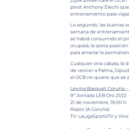
¿Qué presentará el OCB? P
pívot Anthony Elechi que
entrenamiento para viaja
Lo segundo, las buenas 
semana de entrenamiento 
se habrá consumido el pr
ocupará, la sexta posición 
para amarrar la permanen
Cualquier otra cábala, la 
de vencer a Palma, Gipuzk
el OCB no quiere que se 
Leyma Basquet Coruña – 
9º Jornada LEB Oro 21/22
21 de noviembre, 19.00 h.
Riazor (A Coruña)
TV: LaLigaSportsTV y Vin