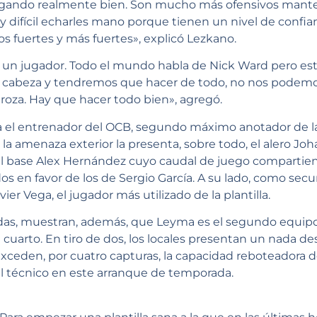
ugando realmente bien. Son mucho más ofensivos mante
y difícil echarles mano porque tienen un nivel de confian
s fuertes y más fuertes», explicó Lezkano.
 un jugador. Todo el mundo habla de Nick Ward pero es
o la cabeza y tendremos que hacer de todo, no nos podem
troza. Hay que hacer todo bien», agregó.
a el entrenador del OCB, segundo máximo anotador de la
, la amenaza exterior la presenta, sobre todo, el alero J
y el base Alex Hernández cuyo caudal de juego compart
dos en favor de los de Sergio García. A su lado, como secu
er Vega, el jugador más utilizado de la plantilla.
das, muestran, además, que Leyma es el segundo equipo
 cuarto. En tiro de dos, los locales presentan un nada d
exceden, por cuatro capturas, la capacidad reboteadora de
 técnico en este arranque de temporada.