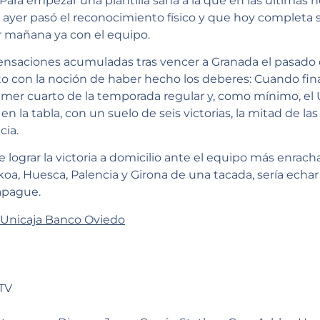
ara empezar una plantilla sana a la que en las últimas h
 ayer pasó el reconocimiento físico y que hoy completa 
r mañana ya con el equipo.
sensaciones acumuladas tras vencer a Granada el pasad
con la noción de haber hecho los deberes: Cuando final
imer cuarto de la temporada regular y, como mínimo, el
en la tabla, con un suelo de seis victorias, la mitad de la
cia.
de lograr la victoria a domicilio ante el equipo más enrach
oa, Huesca, Palencia y Girona de una tacada, sería echa
apague.
Unicaja Banco Oviedo
xTV