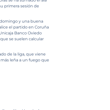
oras se ha sumado el ala
su primera sesión de
o domingo y una buena
ice el partido en Coruña
 Unicaja Banco Oviedo
s que se suelen calcular
ado de la liga, que viene
r más leña a un fuego que