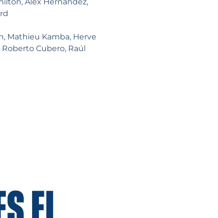
ilton, Alex Hernández,
ard
ín, Mathieu Kamba, Herve
l, Roberto Cubero, Raúl