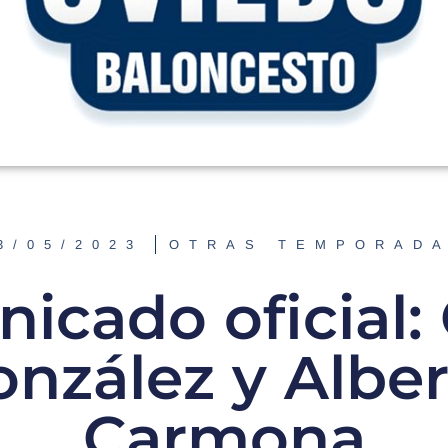
3/05/2023
OTRAS TEMPORAD
icado oficial:
nzález y Albe
Carmona