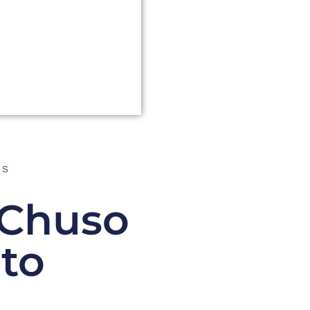
AS
 Chuso
rto