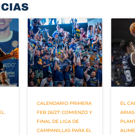
ICIAS
CALENDARIO PRIMERA
EL C
EL
FEB 26/27: COMIENZO Y
ARIAS
FINAL DE LIGA DE
PLANT
CAMPANILLAS PARA EL
ALIM