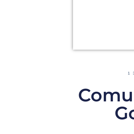
1
Comun
Go