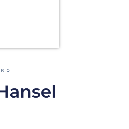
ORO
 Hansel