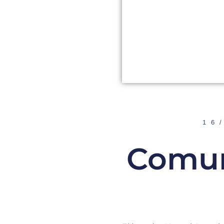
16
Comuni