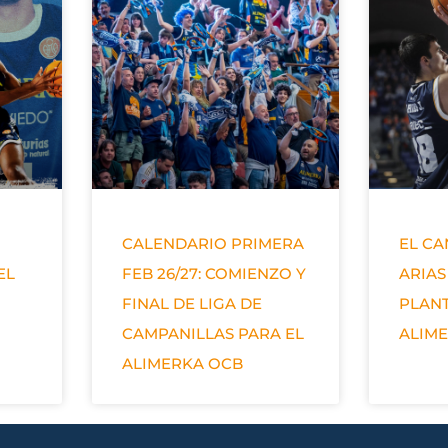
CALENDARIO PRIMERA
EL C
EL
FEB 26/27: COMIENZO Y
ARIAS
FINAL DE LIGA DE
PLANT
CAMPANILLAS PARA EL
ALIM
ALIMERKA OCB