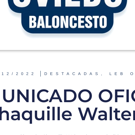
/12/2022
DESTACADAS
,
LEB 
UNICADO OFIC
haquille Walte