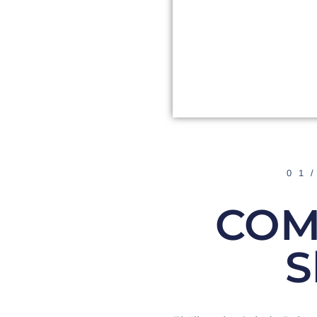
01
COM
S