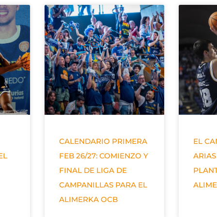
CALENDARIO PRIMERA
EL C
EL
FEB 26/27: COMIENZO Y
ARIAS
FINAL DE LIGA DE
PLANT
CAMPANILLAS PARA EL
ALIM
ALIMERKA OCB