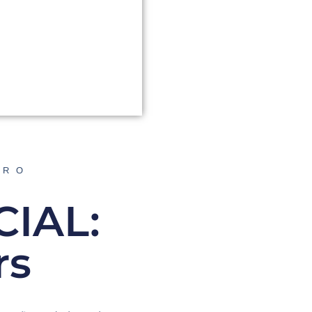
ORO
IAL:
rs