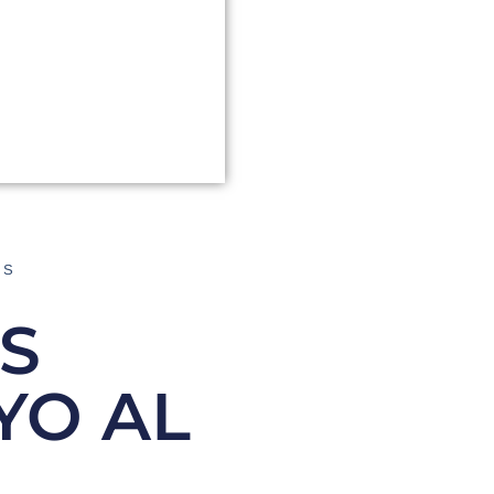
AS
S
YO AL