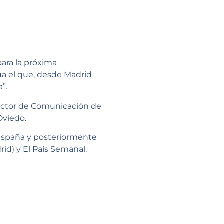
ara la próxima
ua el que, desde Madrid
”.
rector de Comunicación de
Oviedo.
 España y posteriormente
rid) y El País Semanal.