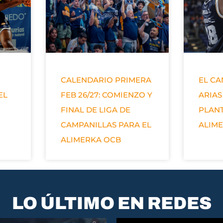
CALENDARIO PRIMERA
EL C
EL
FEB 26/27: COMIENZO Y
ARIAS
FINAL DE LIGA DE
PLANT
CAMPANILLAS PARA EL
ALIM
ALIMERKA OCB
LO ÚLTIMO EN REDES