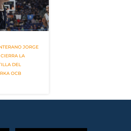
ANTERANO JORGE
 CIERRA LA
ILLA DEL
ERKA OCB