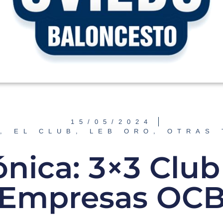
15/05/2024
,
EL CLUB
,
LEB ORO
,
OTRAS
ónica: 3×3 Club
Empresas OC