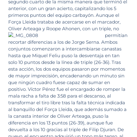
segundo cuarto de la misma manera que terminó el
anterior, con un gran acierto, capitalizando los 5
primeros puntos del equipo carbayón. Aunque el
Força Lleida trataba de acercarse en el marcador,
Oliver Arteaga y Roope Ahonen, con un
triple, no
permitían
recortar diferencias a los de Jorge Serna. Ambos
conjuntos comenzaron a intercambiarse canastas
hasta que Miquel Feliu puso la desventaja en tan
solo 10 puntos desde la línea de triple (26-36). Tras
esta acción, los dos equipos pasaron por momentos
de mayor imprecisión, encadenando un minuto sin
que ningún cuadro fuese capaz de sumar en
positivo. Víctor Pérez fue el encargado de romper la
mala racha a falta de 3:58 para el descanso, al
transformar el tiro libre tras la falta técnica indicada
al banquillo del Força Lleida, que además sumado a
la canasta interior de Oliver Arteaga, puso la
diferencia en los 13 puntos (26-39), aunque fue
devuelta a los 10 gracias al triple de Filip Djuran. De
nuevo, el encuentro adquirió un tono más tenso, al