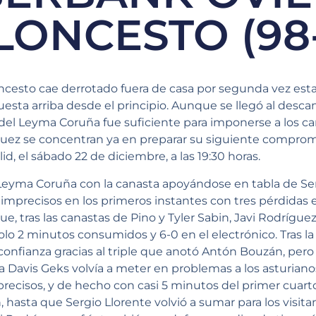
LONCESTO (98-
ncesto cae derrotado fuera de casa por segunda vez es
sta arriba desde el principio. Aunque se llegó al desca
del Leyma Coruña fue suficiente para imponerse a los ca
íguez se concentran ya en preparar su siguiente comprom
d, el sábado 22 de diciembre, a las 19:30 horas.
 Leyma Coruña con la canasta apoyándose en tabla de Ser
imprecisos en los primeros instantes con tres pérdidas 
que, tras las canastas de Pino y Tyler Sabin, Javi Rodríg
o 2 minutos consumidos y 6-0 en el electrónico. Tras la
onfianza gracias al triple que anotó Antón Bouzán, per
 a Davis Geks volvía a meter en problemas a los asturian
ecisos, y de hecho con casi 5 minutos del primer cuarto
, hasta que Sergio Llorente volvió a sumar para los visita