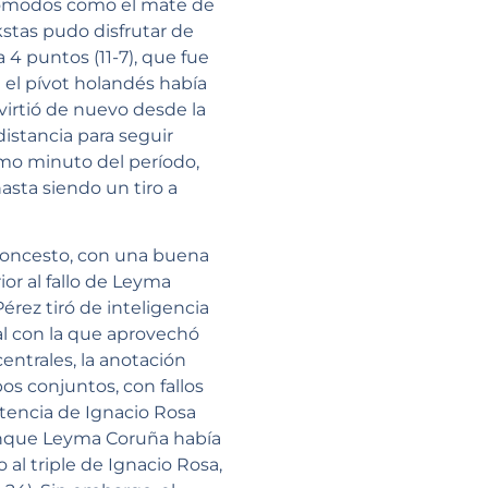
 cómodos como el mate de
stas pudo disfrutar de
 4 puntos (11-7), que fue
el pívot holandés había
nvirtió de nuevo desde la
istancia para seguir
imo minuto del período,
nasta siendo un tiro a
loncesto, con una buena
or al fallo de Leyma
érez tiró de inteligencia
nal con la que aprovechó
entrales, la anotación
bos conjuntos,
con fallos
stencia de Ignacio Rosa
unque Leyma Coruña había
 al triple de Ignacio Rosa,