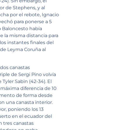
-24). Sin embargo, el
or de Stephens, y al
cha por el rebote, Ignacio
ovechó para ponerse a 5
do Baloncesto había
e la misma distancia para
os instantes finales del
r de Leyma Coruña al
 dos canastas
ple de Sergi Pino volvía
 Tyler Sabin (42-34). El
la máxima diferencia de 10
 momento de forma desde
n una canasta interior.
or, poniendo los 13
erto en el ecuador del
n tres canastas