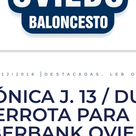
/12/2018
DESTACADAS
,
LEB 
NICA J. 13 / 
ERROTA PARA 
BERBANK OVI