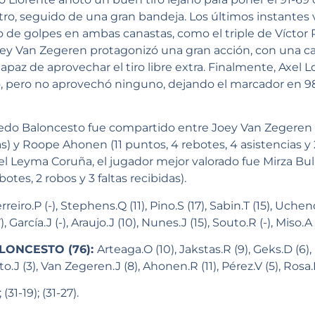
ro, seguido de una gran bandeja. Los últimos instantes 
 de golpes en ambas canastas, como el triple de Víctor Pé
oey Van Zegeren protagonizó una gran acción, con una c
apaz de aprovechar el tiro libre extra. Finalmente, Axel L
do, pero no aprovechó ninguno, dejando el marcador en 98
edo Baloncesto fue compartido entre Joey Van Zegeren (
as) y Roope Ahonen (11 puntos, 4 rebotes, 4 asistencias y 2
del Leyma Coruña, el jugador mejor valorado fue Mirza Bul
botes, 2 robos y 3 faltas recibidas).
rreiro.P (-), Stephens.Q (11), Pino.S (17), Sabin.T (15), Uche
), García.J (-), Araujo.J (10), Nunes.J (15), Souto.R (-), Miso.A 
LONCESTO (76):
Arteaga.O (10), Jakstas.R (9), Geks.D (6)
to.J (3), Van Zegeren.J (8), Ahonen.R (11), Pérez.V (5), Rosa.I
; (31-19); (31-27).