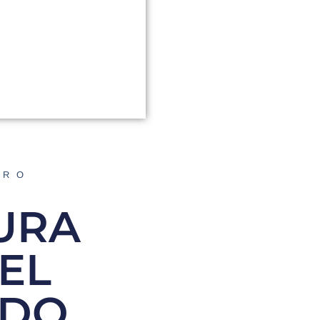
ORO
DURA
EL
EDO