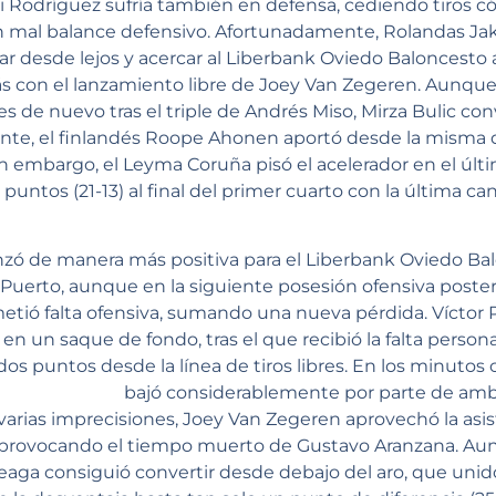
vi Rodríguez sufría también en defensa, cediendo tiros
 mal balance defensivo. Afortunadamente, Rolandas Jak
rar desde lejos y acercar al Liberbank Oviedo Baloncesto a
 con el lanzamiento libre de Joey Van Zegeren. Aunque 
les de nuevo tras el triple de Andrés Miso, Mirza Bulic co
ente, el finlandés Roope Ahonen aportó desde la misma d
in embargo, el Leyma Coruña pisó el acelerador en el últ
puntos (21-13) al final del primer cuarto con la última ca
zó de manera más positiva para el Liberbank Oviedo Ba
 Puerto, aunque en la siguiente posesión ofensiva posteri
etió falta ofensiva, sumando una nueva pérdida. Víctor P
 en un saque de fondo, tras el que recibió la falta perso
s puntos desde la línea de tiros libres. En los minutos c
bajó considerablemente por parte de am
 varias imprecisiones, Joey Van Zegeren aprovechó la asi
a, provocando el tiempo muerto de Gustavo Aranzana. A
teaga consiguió convertir desde debajo del aro, que unido