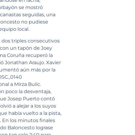
ándose en racha,
carbayón se mostró
 canastas seguidas, una
aloncesto no pudiese
equipo local.
 dos triples consecutivos
 con un tapón de Joey
yma Coruña recuperó la
tió Jonathan Araujo. Xavier
 aumentó aún más por la
nal a Mirza Bulic.
un poco la desventaja,
que Josep Puerto contó
olvió a alejar a los suyos
e había vuelto a la pista,
. En los minutos finales
edo Baloncesto lograse
con tan solo 2:40 para