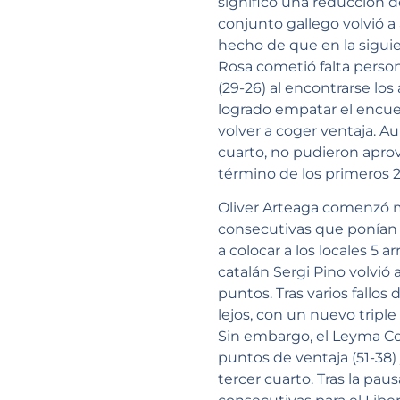
significó una reducción d
conjunto gallego volvió a
hecho de que en la siguie
Rosa cometió falta persona
(29-26) al encontrarse lo
logrado empatar el encuen
volver a coger ventaja. A
cuarto, no pudieron apro
término de los primeros 
Oliver Arteaga comenzó mu
consecutivas que ponían l
a colocar a los locales 5 a
catalán Sergi Pino volvió 
puntos. Tras varios fallo
lejos, con un nuevo tripl
Sin embargo, el Leyma Cor
puntos de ventaja (51-38)
tercer cuarto. Tras la pa