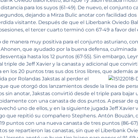
erbank Oviedo Baloncesto, aunque Ty Sabin estaba mostr
stancia para los suyos (61-49). De nuevo, el conjunto 
segundos, dejando a Mirza Bulic anotar con facilidad dos
pérdida visitante. Después de que el Liberbank Oviedo B
sesiones, el tercer cuarto terminó con 67-49 a favor del 
 de manera muy positiva para el conjunto asturiano, con
e Ahonen, que ayudado por la buena defensa, culminada
desventaja hasta los 12 puntos (67-55). Sin embargo, Le
al triple de Jeff Xavier y la canasta y adicional que convir
 en los 20 puntos tras sus dos tiros libres, que además
tida por Rolandas
Jakstas al perder el
aque que otorgó dos lanzamientos desde la línea de perso
sin anotar, Jakstas convirtió desde el triple para bajar 
ápidamente con una canasta de dos puntos. A pesar de 
rovechó uno de ellos, y en la siguiente jugada Jeff Xavier v
 algo que repitió su compañero Stephens. Antón Bouzán, qu
s 19 puntos con una nueva canasta de tres puntos (86-67)
os se repartieron las canastas, sin que el Liberbank Ovi
io Llorente anotó un buen tiro lejano para poner el 91-69 