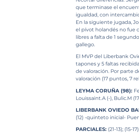
que terminase el encuent
igualdad, con intercambio
En la siguiente jugada, J
el pívot holandés no fue c
libres a falta de 1 segun
gallego.
El MVP del Liberbank Ovi
tapones y 5 faltas recibid
de valoración. Por parte 
valoración (17 puntos, 7 re
LEYMA CORUÑA (98):
Fe
Louissaint.A (-), Bulic.M (17
LIBERBANK OVIEDO BA
(12) -quinteto inicial- Puer
PARCIALES:
(21-13); (15-17)