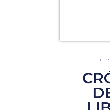
15
CRÓ
D
LI