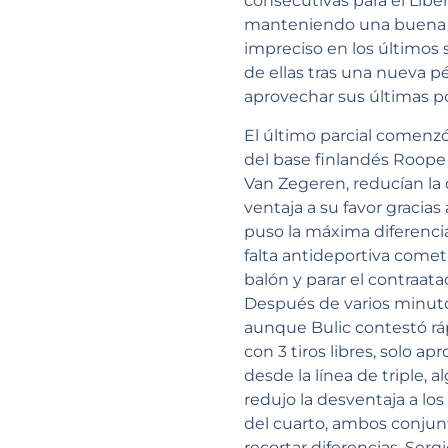
consecutivas para el Lib
manteniendo una buena di
impreciso en los últimos 
de ellas tras una nueva 
aprovechar sus últimas po
El último parcial comenzó
del base finlandés Roop
Van Zegeren, reducían la 
ventaja a su favor gracias 
puso la máxima diferencia
falta antideportiva come
balón y parar el contraat
Después de varios minutos 
aunque Bulic contestó r
con 3 tiros libres, solo ap
desde la línea de triple,
redujo la desventaja a lo
del cuarto, ambos conjunt
recortar diferencias. Serg