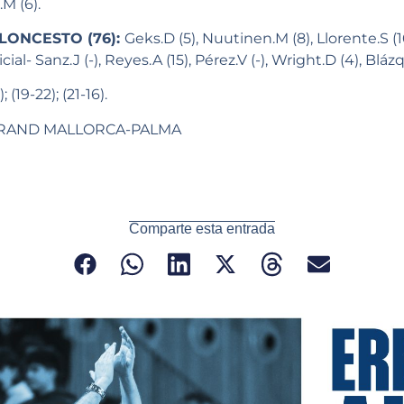
M (6).
LONCESTO (76):
Geks.D (5), Nuutinen.M (8), Llorente.S (16
cial- Sanz.J (-), Reyes.A (15), Pérez.V (-), Wright.D (4), Blázq
); (19-22); (21-16).
 BRAND MALLORCA-PALMA
Comparte esta entrada