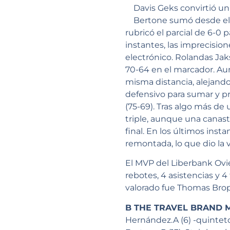
Davis Geks convirtió un
Bertone sumó desde el 
rubricó el parcial de 6-0
instantes, las imprecision
electrónico. Rolandas Jaks
70-64 en el marcador. Aun
misma distancia, alejand
defensivo para sumar y pr
(75-69). Tras algo más de
triple, aunque una canast
final. En los últimos inst
remontada, lo que dio la v
El MVP del Liberbank Ovie
rebotes, 4 asistencias y 4
valorado fue Thomas Brople
B THE TRAVEL BRAND 
Hernández.A (6) -quinteto i