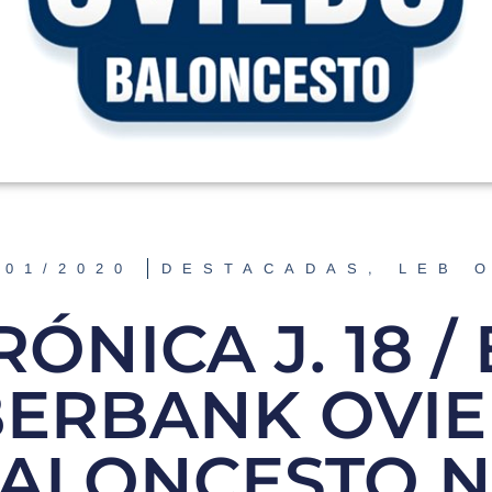
/01/2020
DESTACADAS
,
LEB 
RÓNICA J. 18 / 
BERBANK OVI
ALONCESTO 