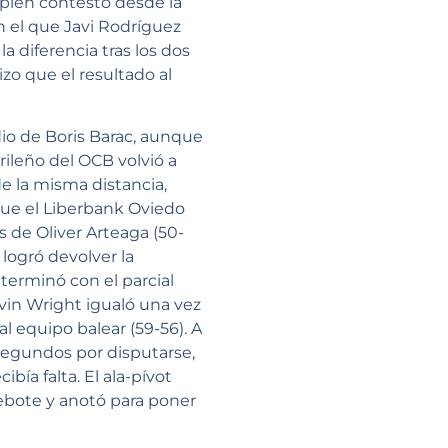
pleh contestó desde la
n el que Javi Rodríguez
 diferencia tras los dos
zo que el resultado al
dio de Boris Barac, aunque
rileño del OCB volvió a
de la misma distancia,
que el Liberbank Oviedo
s de Oliver Arteaga (50-
 logró devolver la
 terminó con el parcial
in Wright igualó una vez
al equipo balear (59-56). A
 segundos por disputarse,
bía falta. El ala-pívot
rebote y anotó para poner