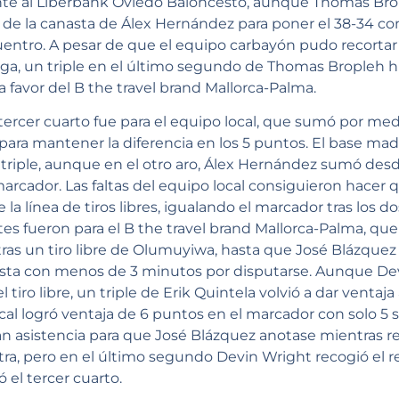
ante al Liberbank Oviedo Baloncesto, aunque Thomas Bro
 de la canasta de Álex Hernández para poner el 38-34 co
tro. A pesar de que el equipo carbayón pudo recortar la
teaga, un triple en el último segundo de Thomas Bropleh hi
 favor del B the travel brand Mallorca-Palma.
tercer cuarto fue para el equipo local, que sumó por me
para mantener la diferencia en los 5 puntos. El base mad
e triple, aunque en el otro aro, Álex Hernández sumó des
arcador. Las faltas del equipo local consiguieron hacer 
 línea de tiros libres, igualando el marcador tras los do
tes fueron para el B the travel brand Mallorca-Palma, que
 tras un tiro libre de Olumuyiwa, hasta que José Blázquez
sta con menos de 3 minutos por disputarse. Aunque Dev
tiro libre, un triple de Erik Quintela volvió a dar ventaja 
cal logró ventaja de 6 puntos en el marcador con solo 5
n asistencia para que José Blázquez anotase mientras reci
tra, pero en el último segundo Devin Wright recogió el 
ó el tercer cuarto.