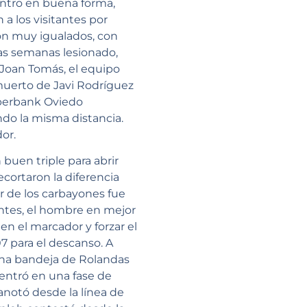
entro en buena forma,
a los visitantes por
ron muy igualados, con
ias semanas lesionado,
 Joan Tomás, el equipo
 muerto de Javi Rodríguez
Liberbank Oviedo
do la misma distancia.
or.
buen triple para abrir
cortaron la diferencia
or de los carbayones fue
antes, el hombre en mejor
n el marcador y forzar el
7 para el descanso. A
 una bandeja de Rolandas
o entró en una fase de
notó desde la línea de