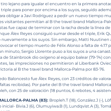
 tiro lejano para igualar el encuentro en la primera anot
triple para poner por encima a los suyos, seguido adem
 para obligar a Javi Rodríguez a pedir un nuevo tiempo mu
es visitantes permitían al B the travel brand Mallorca-Pal
tas fue capaz de terminar con la racha desde la línea de t
que Álex Reyes consiguió sumar desde el triple, Erik Qu
o nuevamente a los suyos. Sin embargo, Matti Nuutinen
ovocar el tiempo muerto de Félix Alonso a falta de 4:17 p
 un minuto, Sergio Llorente puso a los suyos a una canast
a de Stainbrook dio oxígeno al equipo balear (79-74) con
antes, las imprecisiones no permitieron al Liberbank Ovie
ictoria al B the travel brand Mallorca-Palma por 83-76.
do Baloncesto fue Álex Reyes, con 23 créditos de valorac
 faltas recibidas). Por parte del B the travel brand Mallor
h, con 25 de valoración (18 puntos, 6 rebotes, 4 asistencia
MALLORCA-PALMA (83):
Bropleh.T (18), González.J (-), Löf
nicial- Bivia.J (6), Olumuyiwa.B (1), Lundqvist.A (3), Tomás.