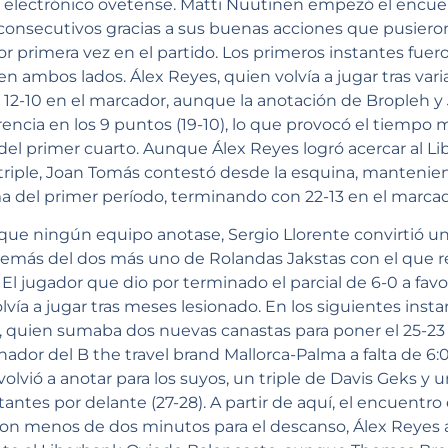
el electrónico ovetense. Matti Nuutinen empezó el encu
onsecutivos gracias a sus buenas acciones que pusieron 
r primera vez en el partido. Los primeros instantes fue
n ambos lados. Álex Reyes, quien volvía a jugar tras var
 12-10 en el marcador, aunque la anotación de Bropleh y
rencia en los 9 puntos (19-10), lo que provocó el tiempo
nal del primer cuarto. Aunque Álex Reyes logró acercar al 
riple, Joan Tomás contestó desde la esquina, mantenien
ma del primer período, terminando con 22-13 en el marcad
 que ningún equipo anotase, Sergio Llorente convirtió un 
demás del dos más uno de Rolandas Jakstas con el que re
. El jugador que dio por terminado el parcial de 6-0 a fav
lvía a jugar tras meses lesionado. En los siguientes inst
, quien sumaba dos nuevas canastas para poner el 25-23 e
dor del B the travel brand Mallorca-Palma a falta de 6:0
volvió a anotar para los suyos, un triple de Davis Geks y
itantes por delante (27-28). A partir de aquí, el encuentr
on menos de dos minutos para el descanso, Álex Reyes a