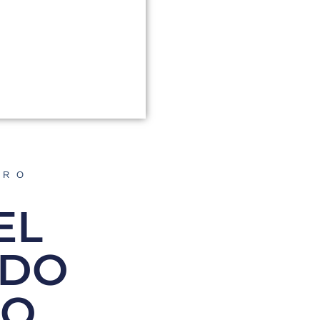
ORO
EL
EDO
NO