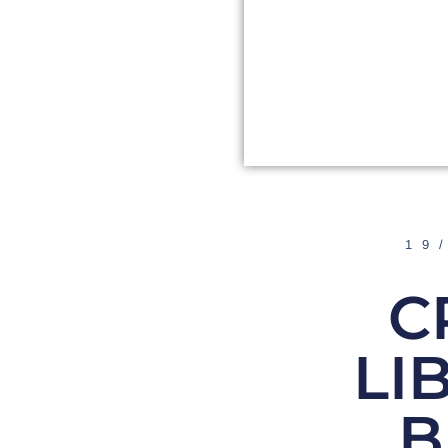
19
C
LI
B