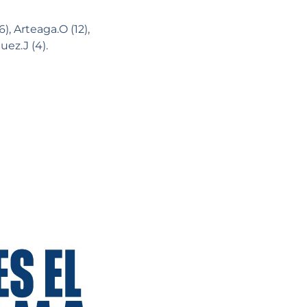
), Arteaga.O (12),
uez.J (4).