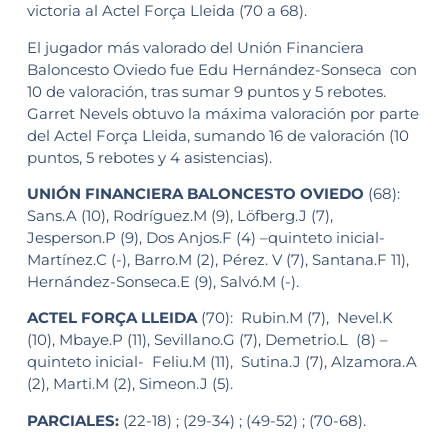
victoria al Actel Força Lleida (70 a 68).
El jugador más valorado del Unión Financiera
Baloncesto Oviedo fue Edu Hernández-Sonseca con
10 de valoración, tras sumar 9 puntos y 5 rebotes.
Garret Nevels obtuvo la máxima valoración por parte
del Actel Força Lleida, sumando 16 de valoración (10
puntos, 5 rebotes y 4 asistencias).
UNIÓN FINANCIERA BALONCESTO OVIEDO
(68):
Sans.A (10), Rodríguez.M (9), Löfberg.J (7),
Jesperson.P (9), Dos Anjos.F (4) –quinteto inicial-
Martínez.C (-), Barro.M (2), Pérez. V (7), Santana.F 11),
Hernández-Sonseca.E (9), Salvó.M (-).
ACTEL FORÇA LLEIDA
(70): Rubin.M (7), Nevel.K
(10), Mbaye.P (11), Sevillano.G (7), Demetrio.L (8) –
quinteto inicial- Feliu.M (11), Sutina.J (7), Alzamora.A
(2), Marti.M (2), Simeon.J (5).
PARCIALES:
(22-18) ; (29-34) ; (49-52) ; (70-68).