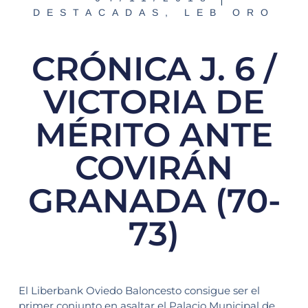
DESTACADAS
,
LEB ORO
CRÓNICA J. 6 /
VICTORIA DE
MÉRITO ANTE
COVIRÁN
GRANADA (70-
73)
El Liberbank Oviedo Baloncesto consigue ser el
primer conjunto en asaltar el Palacio Municipal de