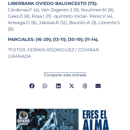
LIBERBANK OVIEDO BALONCESTO (73):
Cárdenas.F (4), Van Zegeren.J (9), Nuutinen.M (8),
Geks.D (6), Rosa.I (11) -quinteto inicial- Pérez.V (4),
Arteaga.O (8), Jakstas.R (12), Bouzán.A (3), Llorente.S
(8).
PARCIALES: (16-29); (13-11); (30-19); (11-14).
*FOTOS: FERMIN RODRIGUEZ / COVIRAN
GRANADA
Comparte esta entrada