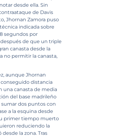
otar desde ella. Sin
contraataque de Davis
uarto, Jhornan Zamora puso
a técnica indicada sobre
 48 segundos por
o después de que un triple
 gran canasta desde la
a no permitir la canasta,
rez, aunque Jhornan
a conseguido distancia
con una canasta de media
ación del base madrileño
al sumar dos puntos con
ase a la esquina desde
 su primer tiempo muerto
guieron reduciendo la
 desde la zona. Tras