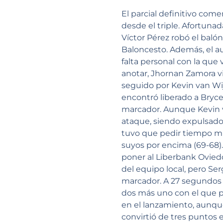
El parcial definitivo co
desde el triple. Afortuna
Víctor Pérez robó el baló
Baloncesto. Además, el aus
falta personal con la que v
anotar, Jhornan Zamora vi
seguido por Kevin van Wij
encontró liberado a Bryc
marcador. Aunque Kevin v
ataque, siendo expulsado a
tuvo que pedir tiempo m
suyos por encima (69-68).
poner al Liberbank Ovied
del equipo local, pero Ser
marcador. A 27 segundos d
dos más uno con el que pu
en el lanzamiento, aunqu
convirtió de tres puntos 