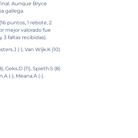
final. Aunque Bryce
ia gallega.
6 puntos, 1 rebote, 2
dor mejor valorado fue
3 faltas recibidas).
ters.J (-), Van Wijk.K (10)
), Geks.D (11), Spieth.S (8)
n.A (-), Meana.A (-).