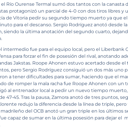
, el Río Ourense Termal sumó dos tantos con la canasta 
tas protagonizó un parcial de 4-0 con dos tiros libres y 
cía de Vitoria pedir su segundo tiempo muerto ya que el
nuto para el descanso. Sergio Rodríguez anotó desde la 
, siendo la última anotación del segundo cuarto, dejand
o.
el intermedio fue para el equipo local, pero el Liberbank
nsa para forzar el fin de posesión del rival, anotando a
ndas Jakstas. Roope Ahonen estuvo acertado desde el tr
ntos, pero Sergio Rodríguez consiguió un dos más uno pa
 a tener dificultades para sumar, haciendo que el ma
do de romper la mala racha fue Roope Ahonen con un trip
gó al entrenador local a pedir un nuevo tiempo muerto, c
de 47-45. Tras la pausa, Zamora anotó de tres puntos, seg
lorente redujo la diferencia desde la línea de triple, per
 madrileño del OCB anotó un gran triple en los últimos 
e capaz de sumar en la última posesión para dejar el m
.