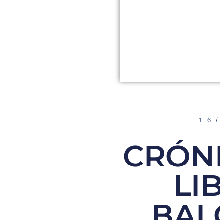
16
CRÓNI
LI
BAL