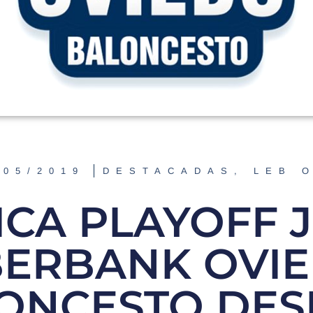
/05/2019
DESTACADAS
,
LEB 
CA PLAYOFF J. 
BERBANK OVI
ONCESTO DES