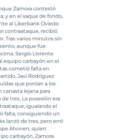
aunque Zamora contestó
a, y en el saque de fondo,
ante al Liberbank Oviedo
el contraataque, recibió
or. Tras varios minutos sin
amiento, aunque fue
ncima. Sergio Llorente
l equipo carbayón en el
tas cometió falta en
partido, Javi Rodríguez
idas que ponían a los
 canasta lejana para
e tres. La posesión era
ntraataque, igualando el
ió falta, consiguiendo un
s lanzó de tres, pero erró
Roope Ahonen, quien
quipo carbayón, Zamora