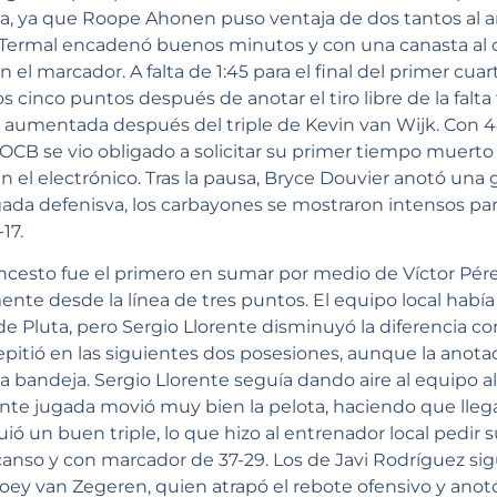
ia, ya que Roope Ahonen puso ventaja de dos tantos al an
 Termal encadenó buenos minutos y con una canasta al 
 en el marcador. A falta de 1:45 para el final del primer c
s cinco puntos después de anotar el tiro libre de la falt
fue aumentada después del triple de Kevin van Wijk. Con
l OCB se vio obligado a solicitar su primer tiempo muert
en el electrónico. Tras la pausa, Bryce Douvier anotó una
ugada defenisva, los carbayones se mostraron intensos par
-17.
ncesto fue el primero en sumar por medio de Víctor Pé
nte desde la línea de tres puntos. El equipo local habí
 de Pluta, pero Sergio Llorente disminuyó la diferencia 
repitió en las siguientes dos posesiones, aunque la anot
 bandeja. Sergio Llorente seguía dando aire al equipo 
ente jugada movió muy bien la pelota, haciendo que lleg
ó un buen triple, lo que hizo al entrenador local pedir
escanso y con marcador de 37-29. Los de Javi Rodríguez si
oey van Zegeren, quien atrapó el rebote ofensivo y anotó