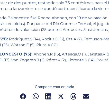
tar de dos puntos, restando solo 36 centésimas para el 
ma, su lanzamiento se quedó corto, certificando la victor
do Baloncesto fue Roope Ahonen, con 19 de valoración (1
altas recibidas). Por parte del Río Ourense Termal, el juga
ditos de valoración (25 puntos, 6 rebotes, 5 asistencias y 
77):
Rodríguez.S (14), Rozitis.D (6), Ott.A (7), Ferguson-Mas
(25), Watson.E (5), Pluta.A (10).
LONCESTO (75):
Ahonen.R (16), Arteaga.O (1), Jakstas.R (8
 (13), Van Zegeren.J (2), Pérez.V (2), Llorente.S (14), Bouzá
Comparte esta entrada