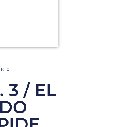
ORO
3 / EL
EDO
PIDE