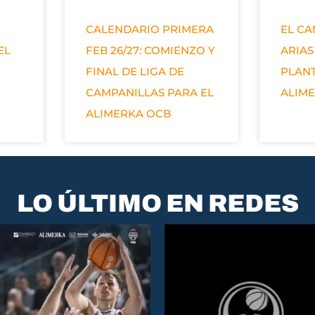
CALENDARIO PRIMERA
EL C
EL
FEB 26/27: COMIENZO Y
ARIAS
FINAL DE LIGA DE
PLANT
CAMPANILLAS PARA EL
ALIM
ALIMERKA OCB
LO ÚLTIMO EN REDES