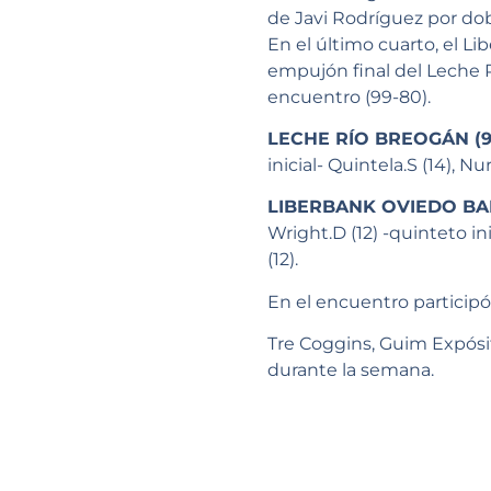
de Javi Rodríguez por dob
En el último cuarto, el L
empujón final del Leche R
encuentro (99-80).
LECHE RÍO BREOGÁN (9
inicial- Quintela.S (14), Nur
LIBERBANK OVIEDO BA
Wright.D (12) -quinteto ini
(12).
En el encuentro participó
Tre Coggins, Guim Expósit
durante la semana.