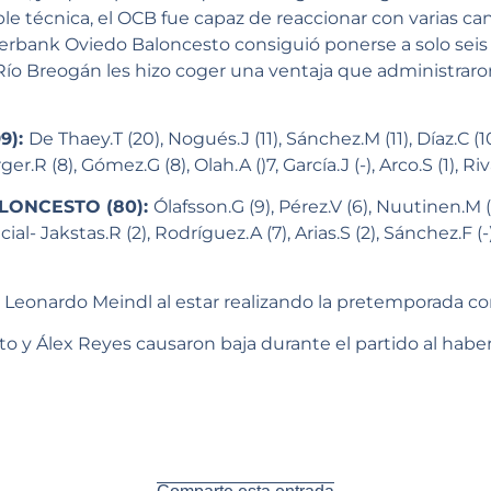
le técnica, el OCB fue capaz de reaccionar con varias can
iberbank Oviedo Baloncesto consiguió ponerse a solo sei
ío Breogán les hizo coger una ventaja que administraron 
9):
De Thaey.T (20), Nogués.J (11), Sánchez.M (11), Díaz.C (10
ger.R (8), Gómez.G (8), Olah.A ()7, García.J (-), Arco.S (1), Riv
LONCESTO (80):
Ólafsson.G (9), Pérez.V (6), Nuutinen.M (4
cial- Jakstas.R (2), Rodríguez.A (7), Arias.S (2), Sánchez.F (
 Leonardo Meindl al estar realizando la pretemporada co
o y Álex Reyes causaron baja durante el partido al haber