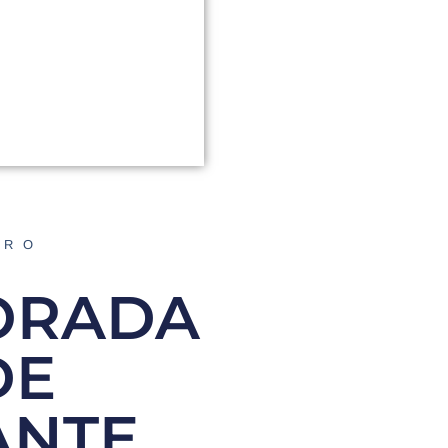
ORO
ORADA
DE
ANTE