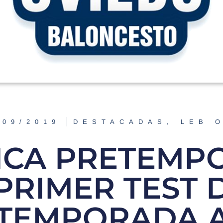
/09/2019
DESTACADAS
,
LEB 
ICA PRETEMP
 PRIMER TEST 
TEMPORADA 