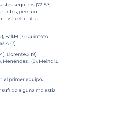
astas seguidas (72-57).
s puntos, pero un
hasta el final del
), Fall.M (7) -quinteto
as.A (2).
), Llorente.S (9),
-), Menéndez.I (8), Meindl.L
n el primer equipo.
 sufrido alguna molestia