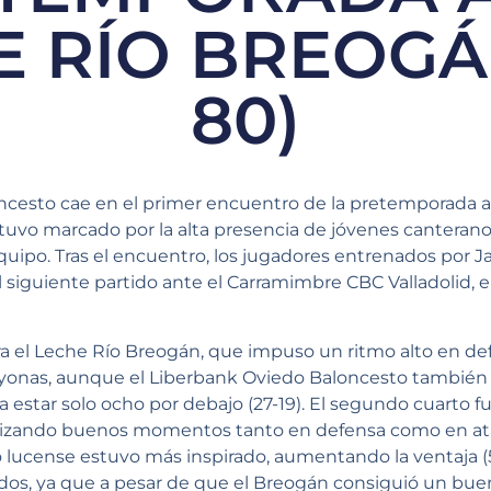
E RÍO BREOGÁN
80)
ncesto cae en el primer encuentro de la pretemporada a
tuvo marcado por la alta presencia de jóvenes canter
uipo. Tras el encuentro, los jugadores entrenados por J
 siguiente partido ante el Carramimbre CBC Valladolid, el
ra el Leche Río Breogán, que impuso un ritmo alto en de
yonas, aunque el Liberbank Oviedo Baloncesto también 
a estar solo ocho por debajo (27-19). El segundo cuarto f
izando buenos momentos tanto en defensa como en at
o lucense estuvo más inspirado, aumentando la ventaja (5
dos, ya que a pesar de que el Breogán consiguió un buen 