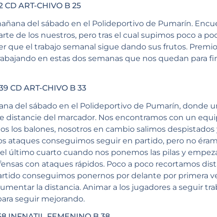
 CD ART-CHIVO B 25
mañana del sábado en el Polideportivo de Pumarín. En
parte de los nuestros, pero tras el cual supimos poco a 
r que el trabajo semanal sigue dando sus frutos. Premio 
trabajando en estas dos semanas que nos quedan para fin
39 CD ART-CHIVO B 33
ana del sábado en el Polideportivo de Pumarín, donde u
l se distancie del marcador. Nos encontramos con un equ
dos los balones, nosotros en cambio salimos despistados 
nos ataques conseguimos seguir en partido, pero no éram
en el último cuarto cuando nos ponemos las pilas y empez
sas con ataques rápidos. Poco a poco recortamos dista
artido conseguimos ponernos por delante por primera v
aumentar la distancia. Animar a los jugadores a seguir tr
ara seguir mejorando.
8 INFNATIL FEMENINO B 38