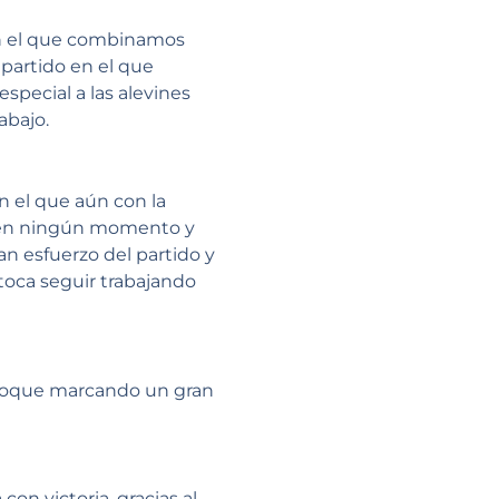
en el que combinamos
partido en el que
special a las alevines
abajo.
n el que aún con la
do en ningún momento y
an esfuerzo del partido y
toca seguir trabajando
choque marcando un gran
n victoria, gracias al