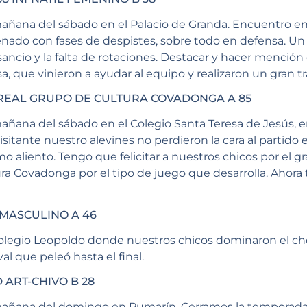
mañana del sábado en el Palacio de Granda. Encuentro 
do con fases de despistes, sobre todo en defensa. Un 
cio y la falta de rotaciones. Destacar y hacer mención e
isa, que vinieron a ayudar al equipo y realizaron un gran tr
REAL GRUPO DE CULTURA COVADONGA A 85
añana del sábado en el Colegio Santa Teresa de Jesús, e
isitante nuestro alevines no perdieron la cara al parti
o aliento. Tengo que felicitar a nuestros chicos por el gr
ra Covadonga por el tipo de juego que desarrolla. Ahora 
 MASCULINO A 46
 colegio Leopoldo donde nuestros chicos dominaron el 
al que peleó hasta el final.
 ART-CHIVO B 28
mañana del domingo en Pumarín. Cerramos la temporada co