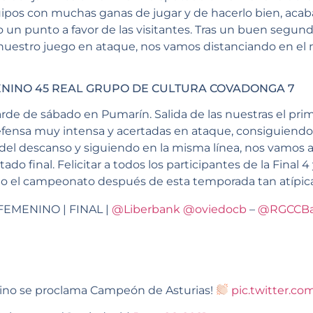
s con muchas ganas de jugar y de hacerlo bien, acaba
o un punto a favor de las visitantes. Tras un buen segun
uestro juego en ataque, nos vamos distanciando en el m
ENINO 45 REAL GRUPO DE CULTURA COVADONGA 7
arde de sábado en Pumarín. Salida de las nuestras el pr
fensa muy intensa y acertadas en ataque, consiguiendo a
del descanso y siguiendo en la misma línea, nos vamos 
ado final. Felicitar a todos los participantes de la Final 4
o el campeonato después de esta temporada tan atípica
FEMENINO | FINAL |
@Liberbank
@oviedocb
–
@RGCCBa
ino se proclama Campeón de Asturias!
pic.twitter.