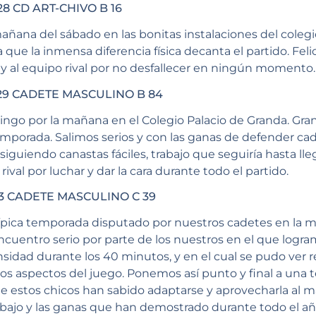
8 CD ART-CHIVO B 16
añana del sábado en las bonitas instalaciones del colegi
a que la inmensa diferencia física decanta el partido. Felic
y al equipo rival por no desfallecer en ningún momento.
29 CADETE MASCULINO B 84
ngo por la mañana en el Colegio Palacio de Granda. Gran
 temporada. Salimos serios y con las ganas de defender ca
siguiendo canastas fáciles, trabajo que seguiría hasta lleg
ival por luchar y dar la cara durante todo el partido.
3 CADETE MASCULINO C 39
típica temporada disputado por nuestros cadetes en la 
encuentro serio por parte de los nuestros en el que log
nsidad durante los 40 minutos, y en el cual se pudo ver re
los aspectos del juego. Ponemos así punto y final a una
e estos chicos han sabido adaptarse y aprovecharla al má
trabajo y las ganas que han demostrado durante todo el añ