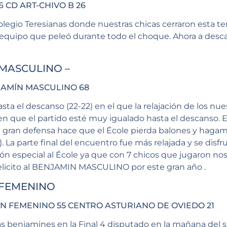
6 CD ART-CHIVO B 26
olegio Teresianas donde nuestras chicas cerraron esta t
 equipo que peleó durante todo el choque. Ahora a desca
 MASCULINO –
JAMÍN MASCULINO 68
ta el descanso (22-22) en el que la relajación de los nu
cen que el partido esté muy igualado hasta el descanso. E
 gran defensa hace que el École pierda balones y hagamo
o). La parte final del encuentro fue más relajada y se disfr
n especial al École ya que con 7 chicos que jugaron nos
Felicito al BENJAMIN MASCULINO por este gran año .
 FEMENINO
ÍN FEMENINO 55 CENTRO ASTURIANO DE OVIEDO 21
as benjamines en la Final 4 disputado en la mañana del