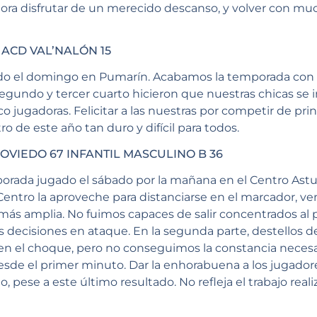
 ahora disfrutar de un merecido descanso, y volver con m
 ACD VAL’NALÓN 15
do el domingo en Pumarín. Acabamos la temporada con e
egundo y tercer cuarto hicieron que nuestras chicas se
 jugadoras. Felicitar a las nuestras por competir de princ
o de este año tan duro y difícil para todos.
OVIEDO 67 INFANTIL MASCULINO B 36
porada jugado el sábado por la mañana en el Centro Astu
Centro la aproveche para distanciarse en el marcador, ven
 más amplia. No fuimos capaces de salir concentrados al 
s decisiones en ataque. En la segunda parte, destellos d
 el choque, pero no conseguimos la constancia necesar
s desde el primer minuto. Dar la enhorabuena a los jugado
pese a este último resultado. No refleja el trabajo real