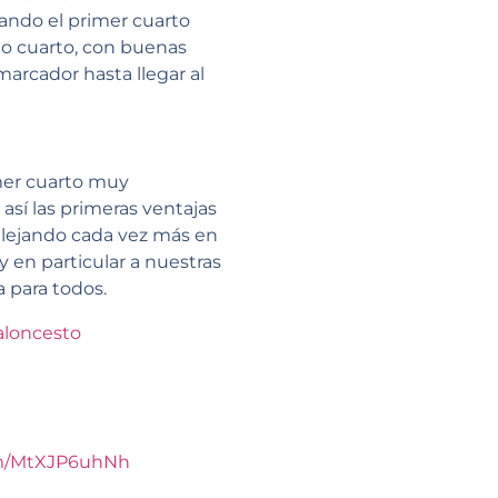
ndo el primer cuarto
do cuarto, con buenas
arcador hasta llegar al
imer cuarto muy
sí las primeras ventajas
alejando cada vez más en
 y en particular a nuestras
 para todos.
loncesto
com/MtXJP6uhNh