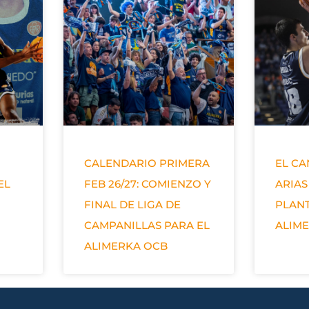
CALENDARIO PRIMERA
EL C
EL
FEB 26/27: COMIENZO Y
ARIAS
FINAL DE LIGA DE
PLANT
CAMPANILLAS PARA EL
ALIM
ALIMERKA OCB