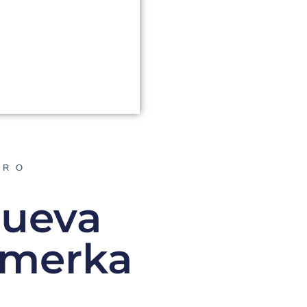
ORO
nueva
limerka