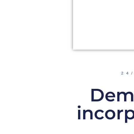
24
Deme
incorp