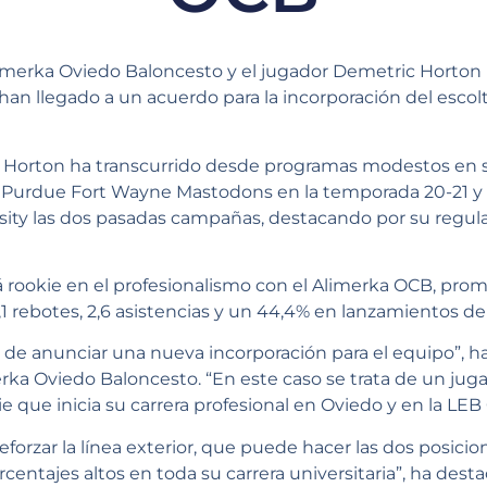
limerka Oviedo Baloncesto y el jugador Demetric Horton (
 han llegado a un acuerdo para la incorporación del escol
 de Horton ha transcurrido desde programas modestos en 
n Purdue Fort Wayne Mastodons en la temporada 20-21 y
sity las dos pasadas campañas, destacando por su regulari
erá rookie en el profesionalismo con el Alimerka OCB, pro
1 rebotes, 2,6 asistencias y un 44,4% en lanzamientos de 
e anunciar una nueva incorporación para el equipo”, ha
erka Oviedo Baloncesto. “En este caso se trata de un jug
 que inicia su carrera profesional en Oviedo y en la LEB 
eforzar la línea exterior, que puede hacer las dos posici
ntajes altos en toda su carrera universitaria”, ha dest