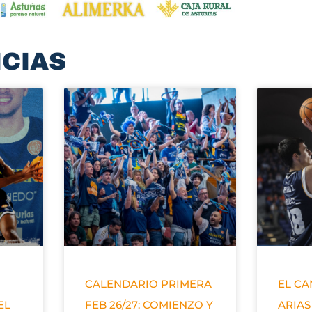
ICIAS
CALENDARIO PRIMERA
EL C
EL
FEB 26/27: COMIENZO Y
ARIAS