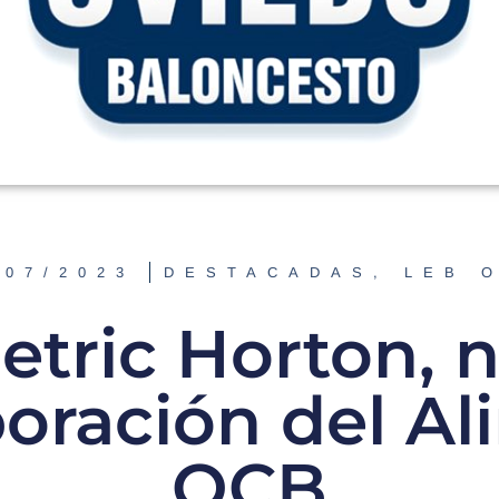
/07/2023
DESTACADAS
,
LEB 
tric Horton, 
oración del A
OCB