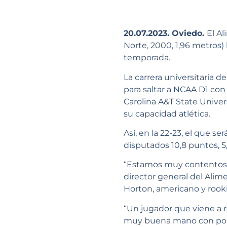
20.07.2023.
Oviedo.
El A
Norte, 2000, 1,96 metros)
temporada.
La carrera universitaria
para saltar a NCAA D1 co
Carolina A&T State Univer
su capacidad atlética.
Así, en la 22-23, el que s
disputados 10,8 puntos, 5,
“Estamos muy contentos d
director general del Alim
Horton, americano y rookie
“Un jugador que viene a r
muy buena mano con porce