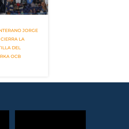
ANTERANO JORGE
 CIERRA LA
ILLA DEL
ERKA OCB