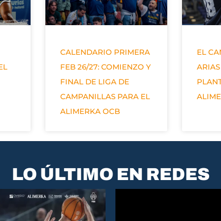
CALENDARIO PRIMERA
EL C
EL
FEB 26/27: COMIENZO Y
ARIAS
FINAL DE LIGA DE
PLANT
CAMPANILLAS PARA EL
ALIM
ALIMERKA OCB
LO ÚLTIMO EN REDES