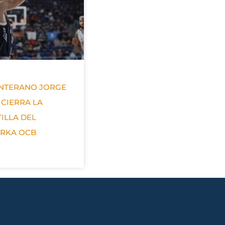
ANTERANO JORGE
 CIERRA LA
ILLA DEL
ERKA OCB