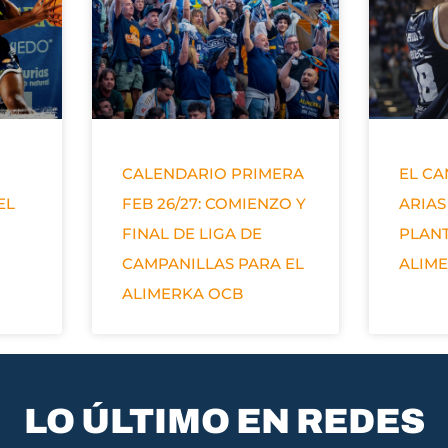
CALENDARIO PRIMERA
EL C
EL
FEB 26/27: COMIENZO Y
ARIAS
FINAL DE LIGA DE
PLANT
CAMPANILLAS PARA EL
ALIM
ALIMERKA OCB
LO ÚLTIMO EN REDES