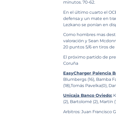
minutos. 70-62.
En el último cuarto el O
defensa y un mate en tra
Lezkano se ponían en disp
Como hombres mas destac
valoración y Sean Mcdonn
20 puntos 5/6 en tiros de 
El próximo partido de pr
Coruña
EasyCharger Palencia B
Blumbergs (16), Bamba Fall
(18),Tomás Pavelka(0), Da
Unicaja Banco Oviedo:
K
(2), Bartolomé (2), Martín 
Arbitros: Juan Francisco 