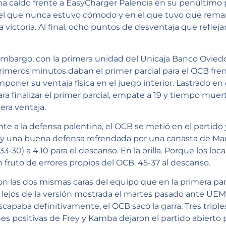
ha caído frente a EasyCharger Palencia en su penúltimo
el que nunca estuvo cómodo y en el que tuvo que remar 
a victoria. Al final, ocho puntos de desventaja que refleja
embargo, con la primera unidad del Unicaja Banco Ovie
rimeros minutos daban el primer parcial para el OCB fre
poner su ventaja física en el juego interior. Lastrado en
ara finalizar el primer parcial, empate a 19 y tiempo mue
era ventaja.
te a la defensa palentina, el OCB se metió en el partido y
y una buena defensa refrendada por una canasta de Mart
3-30) a 4.10 para el descanso. En la orilla. Porque los lo
 fruto de errores propios del OCB. 45-37 al descanso.
on las dos mismas caras del equipo que en la primera par
 lejos de la versión mostrada el martes pasado ante UEM
capaba definitivamente, el OCB sacó la garra. Tres triple
es positivas de Frey y Kamba dejaron el partido abierto p