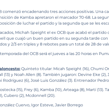
CB comenzó encadenando tres acciones positivas. Una c
nsición de Kamba apretaron el marcador 70-68. La segun
osición de luchar el partido y la segunda que se les esc
ados, Michah Speight el ex OCB que acabó el partido c
ell que cuajó un buen partido en su segunda tarde con 
dos y 2/3 en triples y 8 rebotes para un total de 28 de va
etemporada del OCB será el jueves a las 20 horas en Pum
aloncesto:
Quinteto titular: Micah Speight (16), Chumi Or
 (13) y Noah Allen (8). También jugaron: Devine Eke (2), J
ni Rodríguez (6), José Luis González (3). Entrenador Pedr
ostecka (15), Frey (6), Kamba (10), Arteaga (8), Martí (13)
(1), Cubero (2), Mcdonnell (20).
González Cuervo, Igor Esteve, Javier Borrego