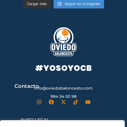
Cargar más
Seguir en Instagram
#YOSOYOCB
Contacto
info@oviedobaloncesto.com
984 34 00 98
AVISO LEGAL