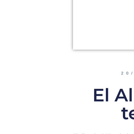
20
El A
t