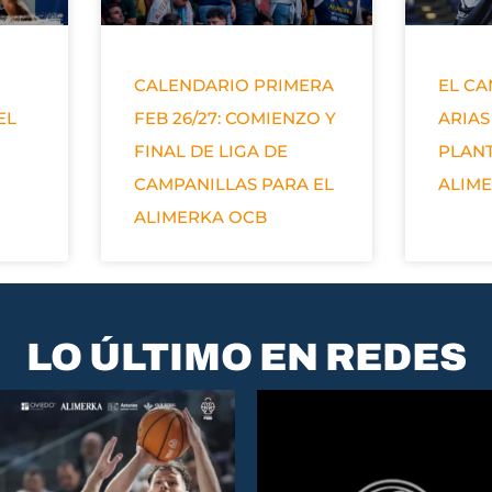
CALENDARIO PRIMERA
EL C
EL
FEB 26/27: COMIENZO Y
ARIAS
FINAL DE LIGA DE
PLANT
CAMPANILLAS PARA EL
ALIM
ALIMERKA OCB
LO ÚLTIMO EN REDES