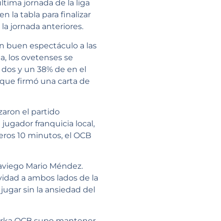
ltima jornada de la liga
n la tabla para finalizar
la jornada anteriores.
un buen espectáculo a las
a, los ovetenses se
 dos y un 38% de en el
 que firmó una carta de
aron el partido
jugador franquicia local,
meros 10 minutos, el OCB
naviego Mario Méndez.
ividad a ambos lados de la
jugar sin la ansiedad del
limerka OCB supo mantener