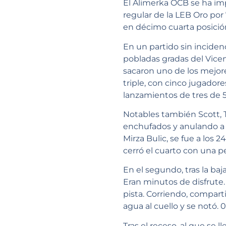
El Alimerka OCB se ha imp
regular de la LEB Oro por 
en décimo cuarta posición
En un partido sin inciden
pobladas gradas del Vicen
sacaron uno de los mejore
triple, con cinco jugador
lanzamientos de tres de 5
Notables también Scott, 
enchufados y anulando a l
Mirza Bulic, se fue a los
cerró el cuarto con una pe
En el segundo, tras la b
Eran minutos de disfrute.
pista. Corriendo, compart
agua al cuello y se notó. 
Tras el receso, al que se