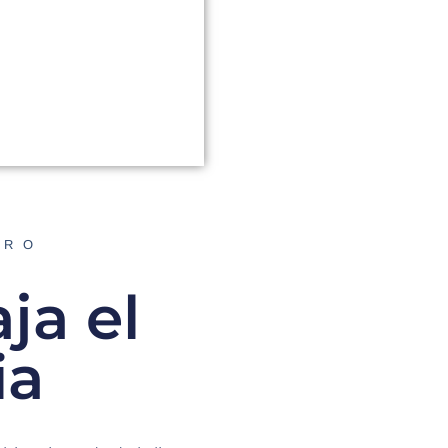
ORO
ja el
ia