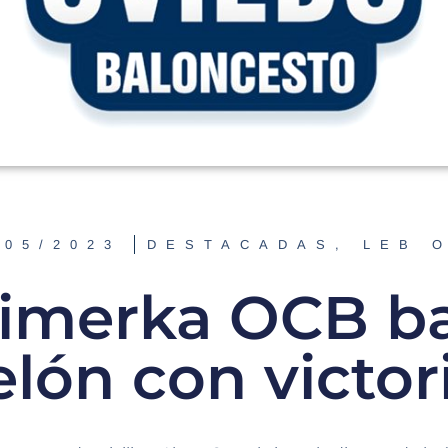
/05/2023
DESTACADAS
,
LEB 
limerka OCB ba
elón con victor