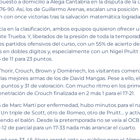
uesto a domicilio a Alega Cantabria en la disputa de la ú
76-90. Así, los de Guillermo Arenas, escalan una posición e
 con once victorias tras la salvación matemática lograda 
cia en la clasificación, ambos equipos quisieron ofrecer 
te Trueba. Y, liberados de la presión de toda la temporad
s partidos ofensivos del curso, con un 55% de acierto de
es en dobles dígitos y, especialmente con un Nigel Pruitt
 de 11 para 23 puntos.
Thorir, Crouch, Brown y Domènech, los visitantes comenz
as mejores armas de los de David Mangas. Pese a ello, el 
 24 puntos y 31 de valoración. Con mucho ritmo en los pri
netración de Crouch finalizada en 2 más 1 para el 17-21.
aja de Marc Martí por enfermedad, hubo minutos para el 
 Un triple de Scott, otro de Romeo, otro de Pruitt… y act
iendo el balón. Desde la pretemporada no se veía al OCB 
0-12 de parcial para un 17-33 nada más arrancar el cuarto.
 llegó con 33-45 Alega apretó ante su público pero el A