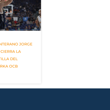
ANTERANO JORGE
 CIERRA LA
ILLA DEL
ERKA OCB