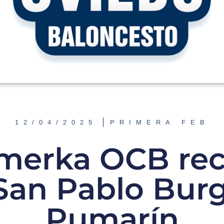
12/04/2025
PRIMERA FEB
imerka OCB rec
 San Pablo Bur
Pumarín