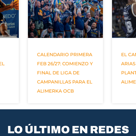
CALENDARIO PRIMERA
EL C
EL
FEB 26/27: COMIENZO Y
ARIAS
FINAL DE LIGA DE
PLANT
CAMPANILLAS PARA EL
ALIM
ALIMERKA OCB
LO ÚLTIMO EN REDES