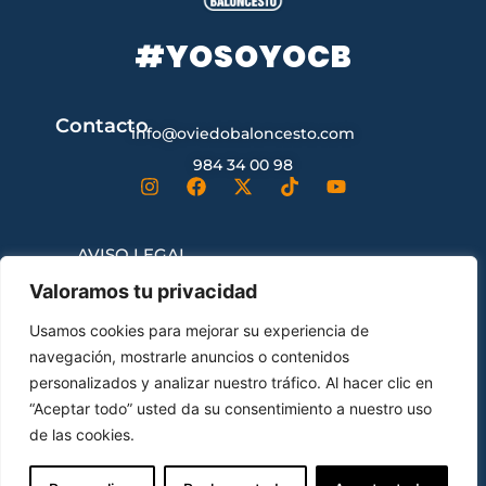
#YOSOYOCB
Contacto
info@oviedobaloncesto.com
984 34 00 98
AVISO LEGAL
Valoramos tu privacidad
CONDICIONES GENERALES DE
Usamos cookies para mejorar su experiencia de
CONTRATACIÓN
navegación, mostrarle anuncios o contenidos
personalizados y analizar nuestro tráfico. Al hacer clic en
“Aceptar todo” usted da su consentimiento a nuestro uso
ENVÍOS Y DEVOLUCIONES
de las cookies.