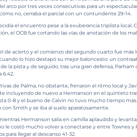
el arco por tres veces consecutivas para un espectacular
 cómo no, cerraba el parcial con un contundente 29-14.
cidía el encuentro pese a la exuberancia triplista local.
ión, el OCB fue cortando las vías de anotación de los m
ivel de acierto y el comienzo del segundo cuarto fue más 
 cuando lo hizo destapó su mejor baloncesto: un contra
 de la pista y de seguido, tras una gran defensa, Parham 
 6.42.
vas de Palma, no obstante, frenaron el ritmo local y Jav
ante incluyendo de nuevo a Hermanson en el quinteto tra
hasta 0-8 y el bueno de Calvin no tuvo mucho tiempo más.
con Smith y se iba al suelo aparatosamente.
mientras Hermanson salía en camilla aplaudido y levanta
 no le costó mucho volver a conectarse y entre Townes y
 para llegar al descanso 41-32.