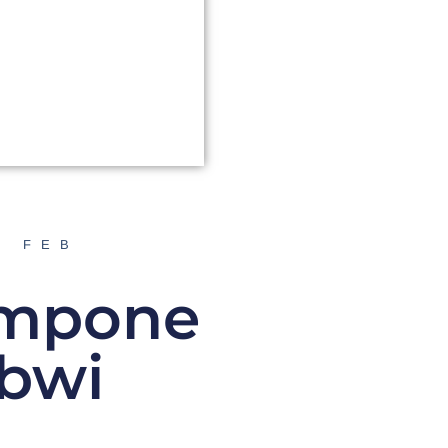
A FEB
impone
ibwi