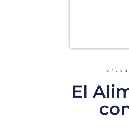
04/0
El Al
con