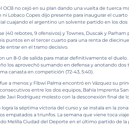
el OCB no cejó en su plan dando una vuelta de tuerca más 
ni Lobaco Copes dijo presente para inaugurar el cuarto 
cial cuajando el argentino un solvente partido en los dos 
ose (40 rebotes, 9 ofensivos) y Townes, Duscak y Parham
seis puntos en el tercer cuarto para una renta de diecinu
e entrar en el tramo decisivo.
con un 8-0 de salida para matar definitivamente el duelo
eño los aprovechó sumando en defensa y anotando dos t
ma canasta en competición (72-43, 5:40).
l fue a menos y Fibwi Palma encontró en Vázquez su princ
e consecutivos entre los dos equipos, Bahía Imprenta San
 de Javi Rodríguez molesto con la desconexión final de lo
logra la séptima victoria del curso y se instala en la zon
os empatados a triunfos. La semana que viene toca viaje
edo Melilla Ciudad del Deporte en el último partido de la 