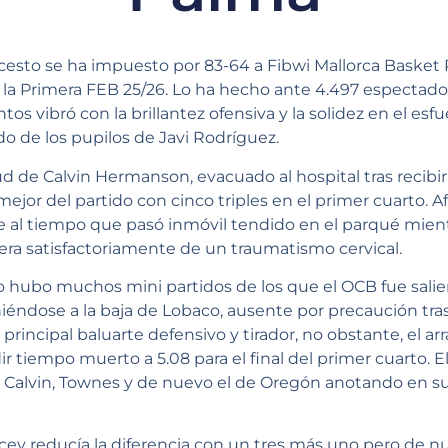
esto se ha impuesto por 83-64 a Fibwi Mallorca Basket P
la Primera FEB 25/26. Lo ha hecho ante 4.497 espectador
 vibró con la brillantez ofensiva y la solidez en el esf
o de los pupilos de Javi Rodríguez.
ud de Calvin Hermanson, evacuado al hospital tras recib
ejor del partido con cinco triples en el primer cuarto.
 al tiempo que pasó inmóvil tendido en el parqué mientr
ra satisfactoriamente de un traumatismo cervical.
 hubo muchos mini partidos de los que el OCB fue salien
éndose a la baja de Lobaco, ausente por precaución tra
principal baluarte defensivo y tirador, no obstante, el ar
r tiempo muerto a 5.08 para el final del primer cuarto. El
n Calvin, Townes y de nuevo el de Oregón anotando en su
racey reducía la diferencia con un tres más uno pero de