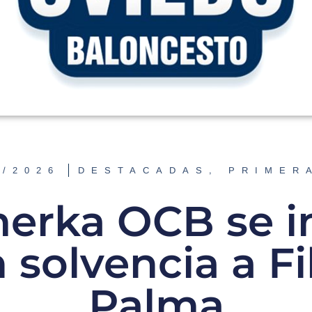
1/2026
DESTACADAS
,
PRIMER
imerka OCB se 
 solvencia a F
Palma