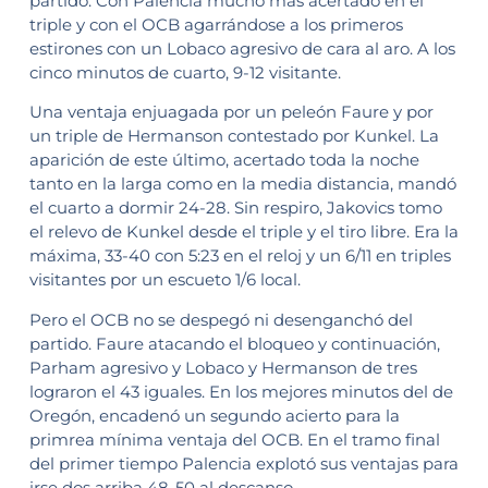
partido. Con Palencia mucho más acertado en el
triple y con el OCB agarrándose a los primeros
estirones con un Lobaco agresivo de cara al aro. A los
cinco minutos de cuarto, 9-12 visitante.
Una ventaja enjuagada por un peleón Faure y por
un triple de Hermanson contestado por Kunkel. La
aparición de este último, acertado toda la noche
tanto en la larga como en la media distancia, mandó
el cuarto a dormir 24-28. Sin respiro, Jakovics tomo
el relevo de Kunkel desde el triple y el tiro libre. Era la
máxima, 33-40 con 5:23 en el reloj y un 6/11 en triples
visitantes por un escueto 1/6 local.
Pero el OCB no se despegó ni desenganchó del
partido. Faure atacando el bloqueo y continuación,
Parham agresivo y Lobaco y Hermanson de tres
lograron el 43 iguales. En los mejores minutos del de
Oregón, encadenó un segundo acierto para la
primrea mínima ventaja del OCB. En el tramo final
del primer tiempo Palencia explotó sus ventajas para
irse dos arriba 48-50 al descanso.