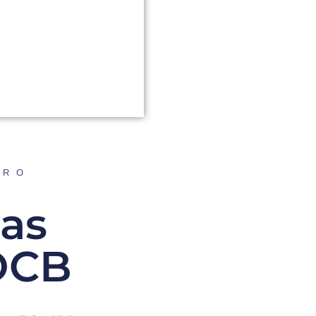
ORO
las
 OCB