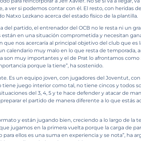
o para reincorporar a Jeff Xavier. No sé si va a llegar, va
, a ver si podemos contar con él. El resto, con heridas d
 Natxo Lezkano acerca del estado físico de la plantilla.
a del partido, el entrenador del OCB no le resta ni un 
os están en una situación comprometida y necesitan gan
que nos acercaría al principal objetivo del club que es l
 calendario muy malo en lo que resta de temporada, an
sa son muy importantes y el de Prat lo afrontamos como si
rtancia porque la tiene”, ha sostenido.
nte. Es un equipo joven, con jugadores del Joventut, con
 tiene juego interior como tal, no tiene cincos y todos
tuaciones del 3, 4, 5 y te hace defender y atacar de mane
preparar el partido de manera diferente a lo que estás 
rmato y están jugando bien, creciendo a lo largo de la 
que jugamos en la primera vuelta porque la carga de par
o para ellos es una suma en experiencia y se nota”, ha