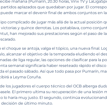
ecibe mañana (Pumarín, 20.30 horas, Vinx TV y LaLigaSpo
s partidos aplazados que quedaban por jugar. El correspo
 puede marcar el devenir final de ambos conjuntos en la
po complicado de jugar más allá de la actual posición qu
ictorias y quince derrotas. Los potablava, como conjunt
entut, han mejorado sus prestaciones según el paso de 
scarado.
l choque se antoja, valga el tópico, una nueva final. Logra
o, alcanzar el objetivo de la temporada eludiendo el de
ornadas de liga regular, las opciones de clasificar para la
enta semanal significaría haber reseteado rápido el disco
ada el pasado sábado. Así que todo pasa por Pumarín, m
ibirá a Leyma Coruña.
 de los jugadores el cuerpo técnico del OCB alberga duda
basele. El primero ultima su recuperación de una lesión m
o lo haría muy justo. El segundo, continúa evolucionand
a decisión de último minuto.