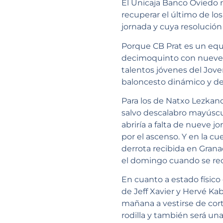
El Unicaja Banco Oviedo r
recuperar el último de lo
jornada y cuya resolución
Porque CB Prat es un equi
decimoquinto con nueve v
talentos jóvenes del Jov
baloncesto dinámico y de
Para los de Natxo Lezkano e
salvo descalabro mayúscul
abriría a falta de nueve j
por el ascenso. Y en la cu
derrota recibida en Gran
el domingo cuando se rec
En cuanto a estado físico
de Jeff Xavier y Hervé Ka
mañana a vestirse de cort
rodilla y también será un