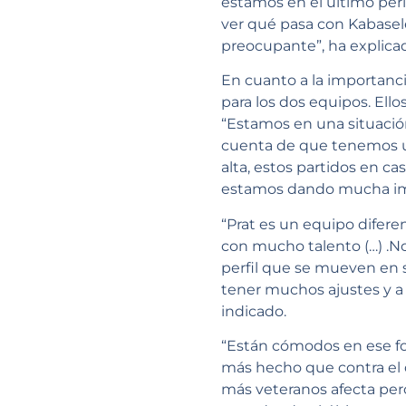
estamos en el último period
ver qué pasa con Kabasele
preocupante”, ha explicado
En cuanto a la importanci
para los dos equipos. Ell
“Estamos en una situación 
cuenta de que tenemos un
alta, estos partidos en ca
estamos dando mucha impo
“Prat es un equipo difere
con mucho talento (…) .No
perfil que se mueven en si
tener muchos ajustes y a 
indicado.
“Están cómodos en ese fo
más hecho que contra el 
más veteranos afecta per