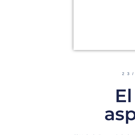
23
El
asp