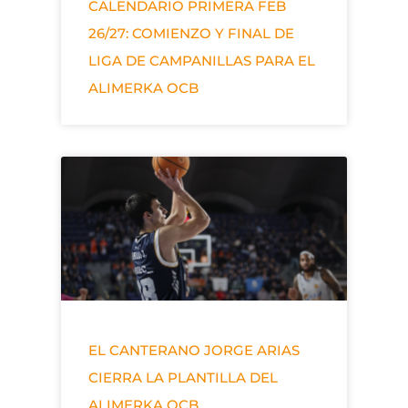
CALENDARIO PRIMERA FEB
26/27: COMIENZO Y FINAL DE
LIGA DE CAMPANILLAS PARA EL
ALIMERKA OCB
EL CANTERANO JORGE ARIAS
CIERRA LA PLANTILLA DEL
ALIMERKA OCB