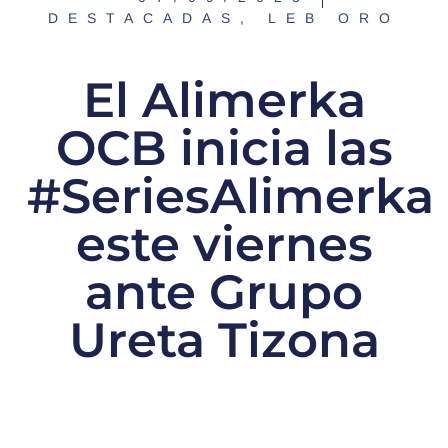
DESTACADAS
,
LEB ORO
El Alimerka
OCB inicia las
#SeriesAlimerka
este viernes
ante Grupo
Ureta Tizona