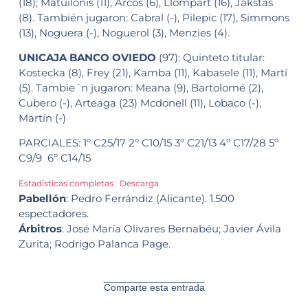
(18); Matuilonis (11), Arcos (6), Llompart (16), Jakstas
(8). También jugaron: Cabral (-), Pilepic (17), Simmons
(13), Noguera (-), Noguerol (3), Menzies (4).
UNICAJA BANCO OVIEDO
(97): Quinteto titular:
Kostecka (8), Frey (21), Kamba (11), Kabasele (11), Martí
(5). Tambie´n jugaron: Meana (9), Bartolomé (2),
Cubero (-), Arteaga (23) Mcdonell (11), Lobaco (-),
Martín (-)
PARCIALES: 1º C25/17 2º C10/15 3º C21/13 4º C17/28 5º
C9/9
6º C14/15
Estadísticas completas
Descarga
Pabellón
: Pedro Ferrándiz (Alicante). 1.500
espectadores.
Árbitros
: José María Olivares Bernabéu; Javier Ávila
Zurita; Rodrigo Palanca Page.
Comparte esta entrada