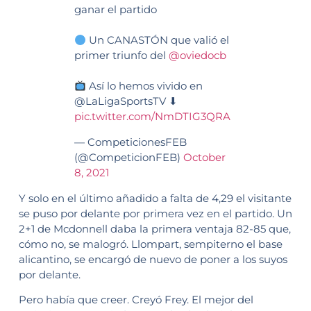
ganar el partido
Un CANASTÓN que valió el
primer triunfo del
@oviedocb
Así lo hemos vivido en
@LaLigaSportsTV ⬇
pic.twitter.com/NmDTIG3QRA
— CompeticionesFEB
(@CompeticionFEB)
October
8, 2021
Y solo en el último añadido a falta de 4,29 el visitante
se puso por delante por primera vez en el partido. Un
2+1 de Mcdonnell daba la primera ventaja 82-85 que,
cómo no, se malogró. Llompart, sempiterno el base
alicantino, se encargó de nuevo de poner a los suyos
por delante.
Pero había que creer. Creyó Frey. El mejor del