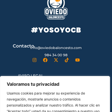
#YOSOYOCB
Contacto
info@oviedobaloncesto.com
984 34 00 98
AVISO LEGAL
Valoramos tu privacidad
CONDICIONES GENERALES DE
Usamos cookies para mejorar su experiencia de
CONTRATACIÓN
navegación, mostrarle anuncios o contenidos
personalizados y analizar nuestro tráfico. Al hacer clic en
“Aceptar todo” usted da su consentimiento a nuestro uso
ENVÍOS Y DEVOLUCIONES