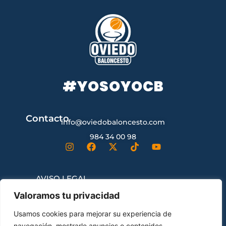
#YOSOYOCB
Contacto
info@oviedobaloncesto.com
984 34 00 98
AVISO LEGAL
Valoramos tu privacidad
CONDICIONES GENERALES DE
Usamos cookies para mejorar su experiencia de
CONTRATACIÓN
navegación, mostrarle anuncios o contenidos