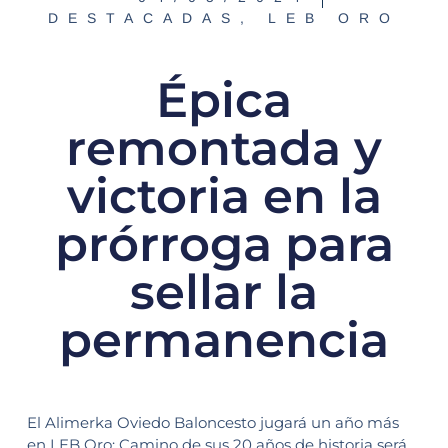
DESTACADAS
,
LEB ORO
Épica
remontada y
victoria en la
prórroga para
sellar la
permanencia
El Alimerka Oviedo Baloncesto jugará un año más
en LEB Oro: Camino de sus 20 años de historia será