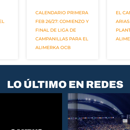
CALENDARIO PRIMERA
EL C
EL
FEB 26/27: COMIENZO Y
ARIAS
FINAL DE LIGA DE
PLANT
CAMPANILLAS PARA EL
ALIM
ALIMERKA OCB
LO ÚLTIMO EN REDES