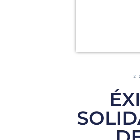
2
ÉX
SOLID
DE