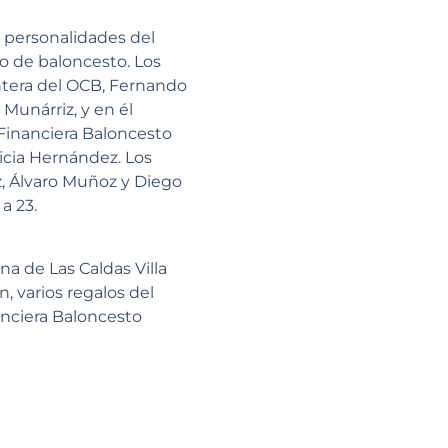
s personalidades del
do de baloncesto.
Los
ntera del OCB, Fernando
Munárriz, y en él
 Financiera Baloncesto
ricia Hernández. Los
z, Álvaro Muñoz y Diego
a 23.
a de Las Caldas Villa
, varios regalos del
nciera Baloncesto