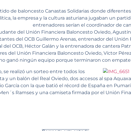
partido de baloncesto Canastas Solidarias donde diferente
ítica, la empresa y la cultura asturiana jugaban un parti
entrenadores serían el coordinador de ca
yudante del Unión Financiera Baloncesto Oviedo, Agustín 
ntantes del OCB Guillermo Arenas, entrenador del Unión
al del OCB, Héctor Galán y la entrenadora de cantera Pat
ores del Unión Financiera Baloncesto Oviedo, Víctor Pére
no ganó ningún equipo porque terminaron con empate 
 se realizó un sorteo entre todos los
a y un balón del Real Oviedo, dos accesos al spa Aquaxan
io García con la que batió el récord de España en Pumarín
n´s Ramses y una camiseta firmada por el Unión Fina