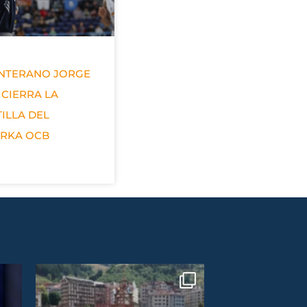
ANTERANO JORGE
 CIERRA LA
ILLA DEL
ERKA OCB