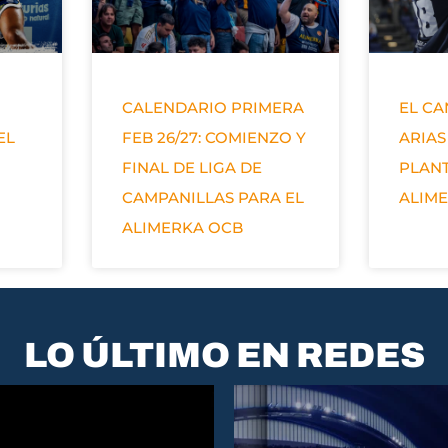
CALENDARIO PRIMERA
EL C
EL
FEB 26/27: COMIENZO Y
ARIAS
FINAL DE LIGA DE
PLANT
CAMPANILLAS PARA EL
ALIM
ALIMERKA OCB
LO ÚLTIMO EN REDES