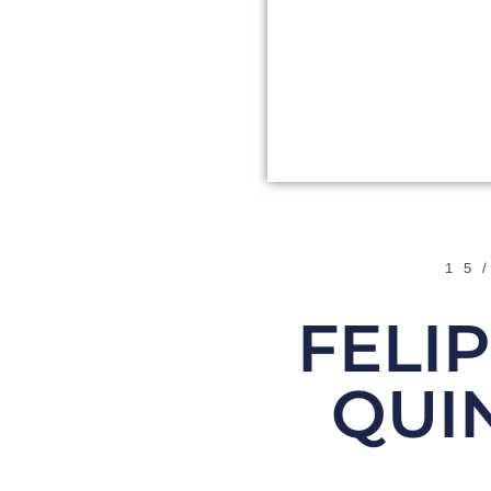
15
FELI
QUI