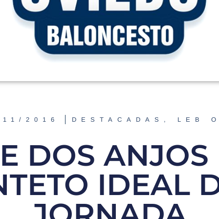
/11/2016
DESTACADAS
,
LEB 
PE DOS ANJOS 
NTETO IDEAL D
JORNADA