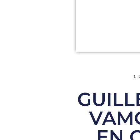
1
GUILL
VAMO
EN 