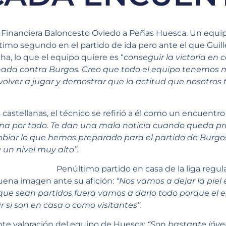
n Financiera Baloncesto Oviedo a Peñas Huesca. Un equi
timo segundo en el partido de ida pero ante el que Guil
a, lo que el equipo quiere es “
conseguir la victoria en c
rnada contra Burgos. Creo que todo el equipo tenemos
 volver a jugar y demostrar que la actitud que nosotro
s castellanas, el técnico se refirió a él como un encuentro
a por todo. Te dan una mala noticia cuando queda p
iar lo que hemos preparado para el partido de Burgo
 un nivel muy alto”.
Penúltimo partido en casa de la liga regul
uena imagen ante su afición:
“Nos vamos a dejar la piel
que sean partidos fuera vamos a darlo todo porque el
 si son en casa o como visitantes”.
ente valoración del equipo de Huesca:
“Son bastante jóven