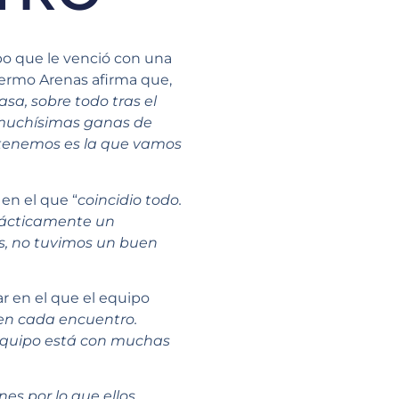
po que le venció con una
lermo Arenas afirma que,
asa, sobre todo tras el
 muchísimas ganas de
s tenemos es la que vamos
 en el que “
coincidio todo.
rácticamente un
s, no tuvimos un buen
ar en el que el equipo
 en cada encuentro.
 equipo está con muchas
es por lo que ellos