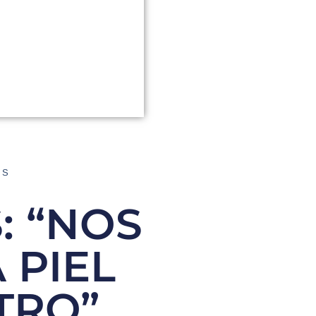
AS
: “NOS
 PIEL
TRO”