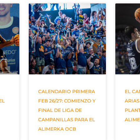
CALENDARIO PRIMERA
EL C
EL
FEB 26/27: COMIENZO Y
ARIAS
FINAL DE LIGA DE
PLANT
CAMPANILLAS PARA EL
ALIM
ALIMERKA OCB