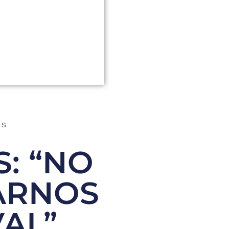
AS
: “NO
ARNOS
AL”