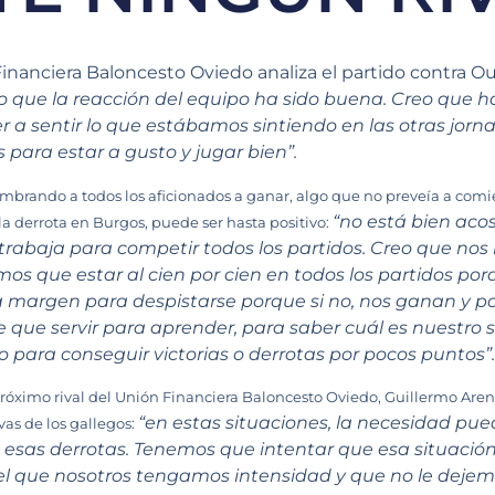
Financiera Baloncesto Oviedo analiza el partido contra 
o que la reacción del equipo ha sido buena. Creo que
r a sentir lo que estábamos sintiendo en las otras jorn
para estar a gusto y jugar bien”.
brando a todos los aficionados a ganar, algo que no preveía a comien
“no está bien aco
 la derrota en Burgos, puede ser hasta positivo:
 trabaja para competir todos los partidos. Creo que nos
s que estar al cien por cien en todos los partidos po
a margen para despistarse porque si no, nos ganan y 
 que servir para aprender, para saber cuál es nuestro si
para conseguir victorias o derrotas por pocos puntos”.
próximo rival del Unión Financiera Baloncesto Oviedo, Guillermo Ar
“en estas situaciones, la necesidad pue
ivas de los gallegos:
 esas derrotas. Tenemos que intentar que esa situación
ro, el que nosotros tengamos intensidad y que no le dej