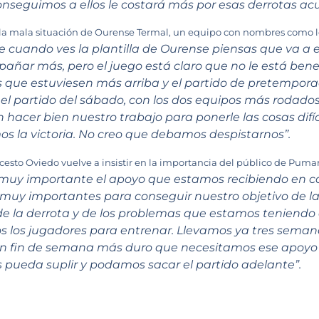
onseguimos a ellos le costará más por esas derrotas a
a mala situación de Ourense Termal, un equipo con nombres como lo
e cuando ves la plantilla de Ourense piensas que va a e
pañar más, pero el juego está claro que no le está ben
 que estuviesen más arriba y el partido de pretempor
 el partido del sábado, con los dos equipos más rodados
hacer bien nuestro trabajo para ponerle las cosas difí
s la victoria. No creo que debamos despistarnos”.
esto Oviedo vuelve a insistir en la importancia del público de Pumarí
 muy importante el apoyo que estamos recibiendo en c
n muy importantes para conseguir nuestro objetivo de 
e la derrota y de los problemas que estamos teniendo 
 los jugadores para entrenar. Llevamos ya tres semanas 
un fin de semana más duro que necesitamos ese apoyo 
s pueda suplir y podamos sacar el partido adelante”.