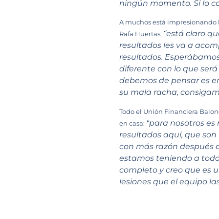
ningún momento. Si lo c
A muchos está impresionando l
“está claro qu
Rafa Huertas:
resultados les va a acom
resultados. Esperábamos
diferente con lo que será
debemos de pensar es en 
su mala racha, consigamo
Todo el Unión Financiera Balonc
“para nosotros es
en casa:
resultados aquí, que so
con más razón después d
estamos teniendo a todos
completo y creo que es 
lesiones que el equipo la