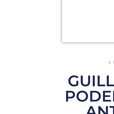
1
GUIL
PODE
ANT