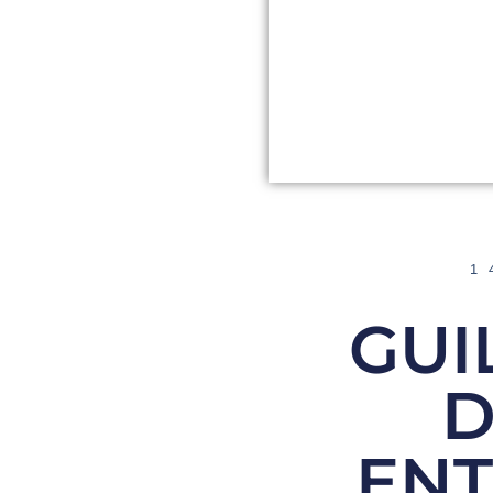
1
GUI
D
ENT