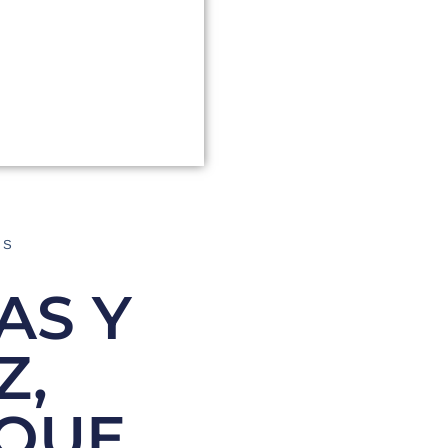
AS
AS Y
Z,
 QUE