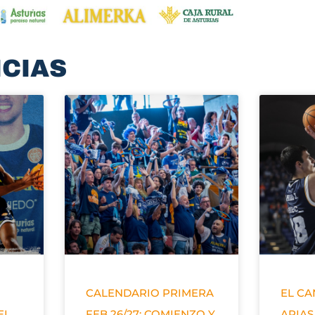
ICIAS
CALENDARIO PRIMERA
EL C
EL
FEB 26/27: COMIENZO Y
ARIAS