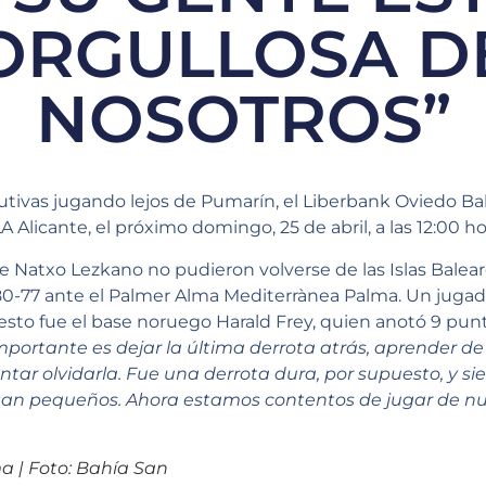
ORGULLOSA D
NOSOTROS”
tivas jugando lejos de Pumarín, el Liberbank Oviedo Ba
A Alicante, el próximo domingo, 25 de abril, a las 12:00 ho
de Natxo Lezkano no pudieron volverse de las Islas Baleare
0-77 ante el Palmer Alma Mediterrànea Palma. Un jugad
to fue el base noruego Harald Frey, quien anotó 9 punto
mportante es dejar la última derrota atrás, aprender de
entar olvidarla. Fue una derrota dura, por supuesto, y 
s tan pequeños. Ahora estamos contentos de jugar de n
a | Foto: Bahía San