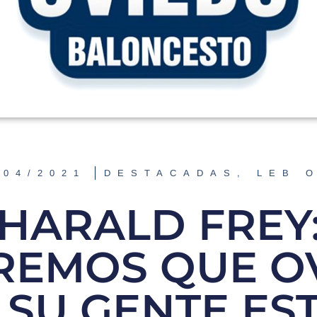
/04/2021
DESTACADAS
,
LEB 
HARALD FREY
REMOS QUE O
 SU GENTE ES