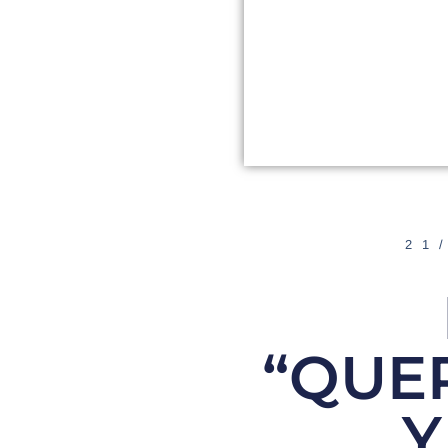
21
“QUE
Y