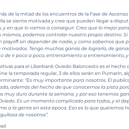
ás de la mitad de los encuentros de la Fase de Ascenso 
illa se siente motivada y cree que pueden llegar a disput
 y en que lo vamos a conseguir. Creo que lo mejor par
mismos, podemos controlar nuestro propio destino. Si 
en
playoff
sin depender de nadie, y como sabemos que 
motivados. Tengo muchas ganas de lograrlo, de ganar l
 de ir poco a poco, entrenamiento a entrenamiento, y p
itivas para el Liberbank Oviedo Baloncesto es el hecho 
ne la temporada regular, 3 de ellos serán en Pumarín, al
terminante:
“Es muy importante para nosotros. El públi
rada, además del hecho de que conocemos la pista po
mos muy duro durante la semana, y por eso tenemos ga
e Oviedo. Es un momento complicado para todos, y el de
me a la gente en esta época. Eso es lo que queremos h
gullosa de nosotros”.
nsó