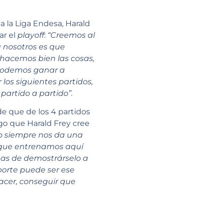
a la Liga Endesa, Harald
ar el
playoff
:
“Creemos al
a nosotros es que
hacemos bien las cosas,
podemos ganar a
os siguientes partidos,
artido a partido”.
de que de los 4 partidos
go que Harald Frey cree
co siempre nos da una
rque entrenamos aquí
nas de demostrárselo a
porte puede ser ese
acer, conseguir que