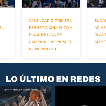
CALENDARIO PRIMERA
EL C
EL
FEB 26/27: COMIENZO Y
ARIAS
FINAL DE LIGA DE
PLANT
CAMPANILLAS PARA EL
ALIM
ALIMERKA OCB
LO ÚLTIMO EN REDES