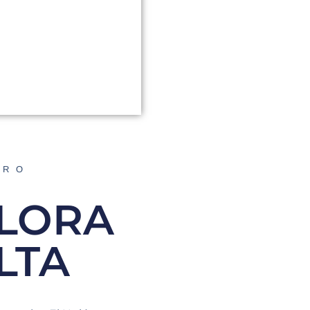
ORO
ALORA
LTA