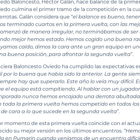
viedo Baloncesto, Héctor Galán, hace balance de la primer
edo culmina el primer tramo de la competición en la cuar
errotas. Galán considera que “
el balance es bueno, tene
s terminado cuartos en la primera vuelta, con las mej
comenzó de manera irregular, no terminábamos de ser u
ando mejor hemos estado. Hemos cogido una buena rac
amos caído, dimos la cara ante un gran equipo en u
na buena posición, para afrontar la segunda vuelta
”.
nciera Baloncesto Oviedo ha cumplido las expectativas en
 por lo buena que había sido la anterior. La gente siemp
empre hay que superarlo. Este año lo veía muy difícil. E
ue el equipo está compitiendo. Al hablar con un juga
porada nunca hemos encajado una derrota abultada. 
n toda la primera vuelta hemos competido en todos los
de cara a lo que sucede en la segunda vuelta
”.
or momento de esta primera vuelta coincide con el actual
ecido su mejor versión en los últimos encuentros.
“Hemo
lla en Pumarín cuando veníamos de un encuentro difíci