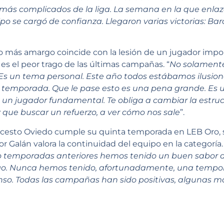
 más complicados de la liga. La semana en la que enlaz
uipo se cargó de confianza. Llegaron varias victorias: B
más amargo coincide con la lesión de un jugador impor
s el peor trago de las últimas campañas. “
No solamente
 Es un tema personal. Este año todos estábamos ilusion
 temporada. Que le pase esto es una pena grande. Es u
es un jugador fundamental. Te obliga a cambiar la estr
ay que buscar un refuerzo, a ver cómo nos sale
”.
ncesto Oviedo cumple su quinta temporada en LEB Oro,
r Galán valora la continuidad del equipo en la categoría.
ro temporadas anteriores hemos tenido un buen sabor d
go. Nunca hemos tenido, afortunadamente, una tempo
so. Todas las campañas han sido positivas, algunas má