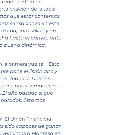
a vuelta. El Unión
ta posición de la tabla,
mos que estar contentos.
ores sensaciones en este
n conjunto sólido y en
ha hasta el partido ante
na buena dinámica.
 la primera vuelta. “
Esta
re pone el listón alto y
sas dudas del inicio se
dor hace unas semanas me
El año pasado sí que
 partidos. Estamos
. El Unión Financiera
s sido capaces de ganar
l, vencimos a Manresa en